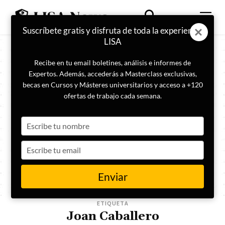
Suscríbete gratis y disfruta de toda la experiencia
LISA
Recibe en tu email boletines, análisis e informes de
Expertos. Además, accederás a Masterclass exclusivas,
becas en Cursos y Másteres universitarios y acceso a +120
ofertas de trabajo cada semana.
Type
your
name
Type
your
email
Enviar
ETIQUETA
Joan Caballero