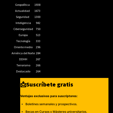
Geopolítica
1938
Actualidad
1673
Seguridad
1300
Inteligencia
942
Ciberseguridad
750
Europa
513
Tecnología
333
Oriente medio
296
América del Norte
284
DDHH
267
Terrorismo
266
Destacado
264
📩Suscríbete gratis
Ventajas exclusivas para suscriptores:
Boletines semanales y prospectivos.
Becas en Cursos y Másteres universitarios.