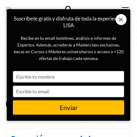
Suscríbete gratis y disfruta de toda la experiencia
LISA
Recibe en tu email boletines, análisis e informes de
Expertos. Además, accederás a Masterclass exclusivas,
becas en Cursos y Másteres universitarios y acceso a +120
ETIQUETA
Jolón
ofertas de trabajo cada semana.
Type
Dos israelíes detenidos por
espiar presuntamente para Irán
your
name
Type
your
email
ACTUALIDAD
Enviar