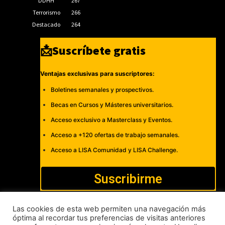
DDHH
267
Terrorismo
266
Destacado
264
📩Suscríbete gratis
Ventajas exclusivas para suscriptores:
Boletines semanales y prospectivos.
Becas en Cursos y Másteres universitarios.
Acceso exclusivo a Masterclass y Eventos.
Acceso a +120 ofertas de trabajo semanales.
Acceso a LISA Comunidad y LISA Challenge.
Suscribirme
Las cookies de esta web permiten una navegación más
óptima al recordar tus preferencias de visitas anteriores