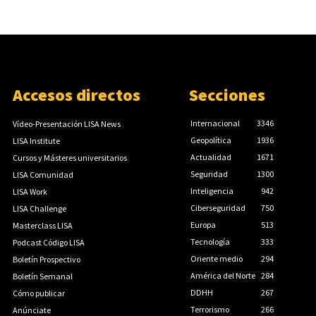
Accesos directos
Secciones
Internacional
3346
Vídeo-Presentación LISA News
Geopolítica
1936
LISA Institute
Actualidad
1671
Cursos y Másteres universitarios
Seguridad
1300
LISA Comunidad
Inteligencia
942
LISA Work
Ciberseguridad
750
LISA Challenge
Europa
513
Masterclass LISA
Tecnología
333
Podcast Código LISA
Oriente medio
294
Boletín Prospectivo
América del Norte
284
Boletín Semanal
DDHH
267
Cómo publicar
Terrorismo
266
Anúnciate