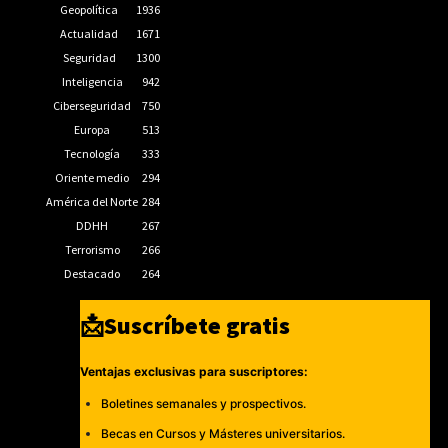
Geopolítica
1936
Actualidad
1671
Seguridad
1300
Inteligencia
942
Ciberseguridad
750
Europa
513
Tecnología
333
Oriente medio
294
América del Norte
284
DDHH
267
Terrorismo
266
Destacado
264
📩Suscríbete gratis
Ventajas exclusivas para suscriptores:
Boletines semanales y prospectivos.
Becas en Cursos y Másteres universitarios.