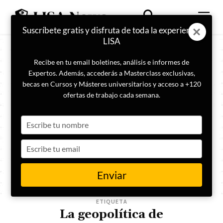
Suscríbete gratis y disfruta de toda la experiencia
LISA
Recibe en tu email boletines, análisis e informes de
Expertos. Además, accederás a Masterclass exclusivas,
becas en Cursos y Másteres universitarios y acceso a +120
ofertas de trabajo cada semana.
Type
your
name
Type
your
email
Enviar
ETIQUETA
La geopolítica de