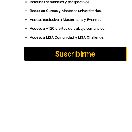
Boletines semanales y prospectivos.
Becas en Cursos y Másteres universitarios.
Acceso exclusivo a Masterclass y Eventos.
Acceso a +120 ofertas de trabajo semanales.
Acceso a LISA Comunidad y LISA Challenge.
Suscribirme
Cómo
Anúnciate
Política de Privacidad y
publicar
Cookies
Aviso
Contacto
legal
LISA News©. Creative Commons BY-NC-ND.