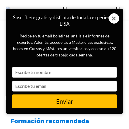
Suscríbete gratis y disfruta de toda la experiencia
LISA
Recibe en tu email boletines, análisis e informes de
Expertos. Además, accederás a Masterclass exclusivas,
becas en Cursos y Másteres universitarios y acceso a +120
ETIQUETA
Lectura
ofertas de trabajo cada semana.
Type
Una selección de libros que
leer en verano
your
name
Type
your
email
LIBROS
Enviar
Formación recomendada