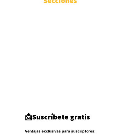
Secciones
Internacional
3346
Geopolítica
1936
Actualidad
1671
Seguridad
1300
Inteligencia
942
Ciberseguridad
750
Europa
513
Tecnología
333
Oriente medio
294
América del Norte
284
DDHH
267
Terrorismo
266
Destacado
264
📩Suscríbete gratis
Ventajas exclusivas para suscriptores: