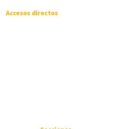
Accesos directos
Vídeo-Presentación LISA News
LISA Institute
Cursos y Másteres universitarios
LISA Comunidad
LISA Work
LISA Challenge
Masterclass LISA
Podcast Código LISA
Boletín Prospectivo
Boletín Semanal
Cómo publicar
Anúnciate
Contacto