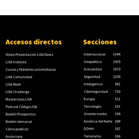
Accesos directos
Secciones
Internacional
3344
Vídeo-Presentación LISA News
Geopolítica
1935
LISA Institute
Actualidad
1670
Cursos y Másteres universitarios
Seguridad
1300
LISA Comunidad
Inteligencia
941
LISA Work
Ciberseguridad
750
LISA Challenge
Europa
512
Masterclass LISA
Tecnología
333
Podcast Código LISA
Oriente medio
294
Boletín Prospectivo
América del Norte
284
Boletín Semanal
DDHH
267
Cómo publicar
Terrorismo
266
Anúnciate