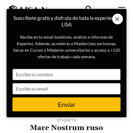
Suscríbete gratis y disfruta de toda la experiencia
LISA
Recibe en tu email boletines, análisis e informes de
Expertos. Además, accederás a Masterclass exclusivas,
becas en Cursos y Másteres universitarios y acceso a +120
ofertas de trabajo cada semana.
Type
your
name
Type
your
email
Enviar
ETIQUETA
Mare Nostrum ruso