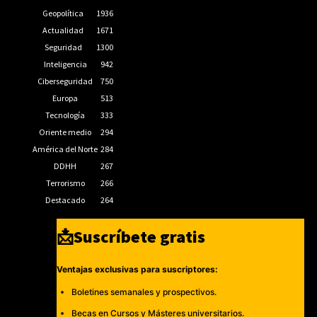
Geopolítica
1936
Actualidad
1671
Seguridad
1300
Inteligencia
942
Ciberseguridad
750
Europa
513
Tecnología
333
Oriente medio
294
América del Norte
284
DDHH
267
Terrorismo
266
Destacado
264
📩Suscríbete gratis
Ventajas exclusivas para suscriptores:
Boletines semanales y prospectivos.
Becas en Cursos y Másteres universitarios.