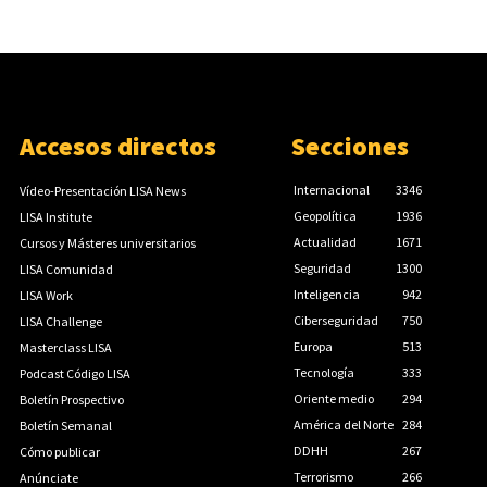
Accesos directos
Secciones
Internacional
3346
Vídeo-Presentación LISA News
Geopolítica
1936
LISA Institute
Actualidad
1671
Cursos y Másteres universitarios
Seguridad
1300
LISA Comunidad
Inteligencia
942
LISA Work
Ciberseguridad
750
LISA Challenge
Europa
513
Masterclass LISA
Tecnología
333
Podcast Código LISA
Oriente medio
294
Boletín Prospectivo
América del Norte
284
Boletín Semanal
DDHH
267
Cómo publicar
Terrorismo
266
Anúnciate