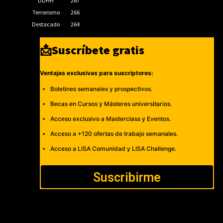
DDHH
267
Terrorismo
266
Destacado
264
📩Suscríbete gratis
Ventajas exclusivas para suscriptores:
Boletines semanales y prospectivos.
Becas en Cursos y Másteres universitarios.
Acceso exclusivo a Masterclass y Eventos.
Acceso a +120 ofertas de trabajo semanales.
Acceso a LISA Comunidad y LISA Challenge.
Suscribirme