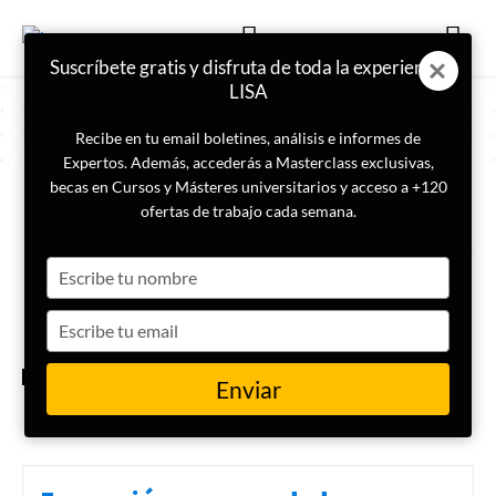
Suscríbete gratis y disfruta de toda la experiencia
LISA
Recibe en tu email boletines, análisis e informes de
Expertos. Además, accederás a Masterclass exclusivas,
becas en Cursos y Másteres universitarios y acceso a +120
ETIQUETA
minería ilegal
ofertas de trabajo cada semana.
Type
El control de Ghana sobre la
minería de oro artesanal: una
your
estrategia para proteger sus
name
Type
recursos naturales
your
email
GEOPOLÍTICA
Enviar