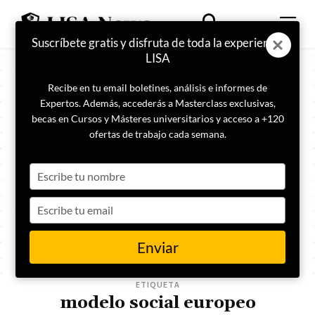
Suscríbete gratis y disfruta de toda la experiencia
LISA
Recibe en tu email boletines, análisis e informes de
Expertos. Además, accederás a Masterclass exclusivas,
becas en Cursos y Másteres universitarios y acceso a +120
ofertas de trabajo cada semana.
Type
your
name
Type
your
email
Enviar
ETIQUETA
modelo social europeo