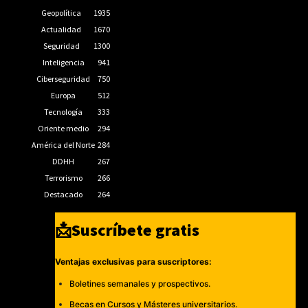
Geopolítica
1935
Actualidad
1670
Seguridad
1300
Inteligencia
941
Ciberseguridad
750
Europa
512
Tecnología
333
Oriente medio
294
América del Norte
284
DDHH
267
Terrorismo
266
Destacado
264
📩Suscríbete gratis
Ventajas exclusivas para suscriptores:
Boletines semanales y prospectivos.
Becas en Cursos y Másteres universitarios.