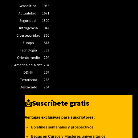
Geopolítica
1936
Actualidad
1671
Seguridad
1300
Inteligencia
942
Ciberseguridad
750
Europa
513
Tecnología
333
Oriente medio
294
América del Norte
284
DDHH
267
Terrorismo
266
Destacado
264
📩Suscríbete gratis
Ventajas exclusivas para suscriptores:
Boletines semanales y prospectivos.
Becas en Cursos y Másteres universitarios.