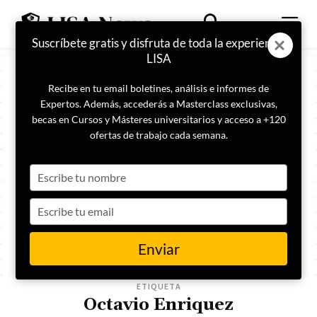
Suscríbete gratis y disfruta de toda la experiencia
LISA
Recibe en tu email boletines, análisis e informes de
Expertos. Además, accederás a Masterclass exclusivas,
becas en Cursos y Másteres universitarios y acceso a +120
ofertas de trabajo cada semana.
Type
your
name
Type
your
email
Enviar
ETIQUETA
Octavio Enriquez