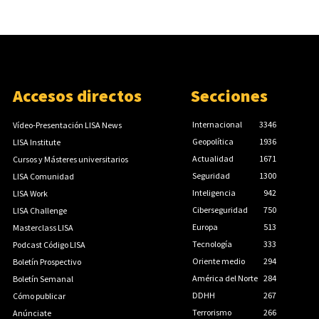
Accesos directos
Secciones
Internacional
3346
Vídeo-Presentación LISA News
Geopolítica
1936
LISA Institute
Actualidad
1671
Cursos y Másteres universitarios
Seguridad
1300
LISA Comunidad
Inteligencia
942
LISA Work
Ciberseguridad
750
LISA Challenge
Europa
513
Masterclass LISA
Tecnología
333
Podcast Código LISA
Oriente medio
294
Boletín Prospectivo
América del Norte
284
Boletín Semanal
DDHH
267
Cómo publicar
Terrorismo
266
Anúnciate