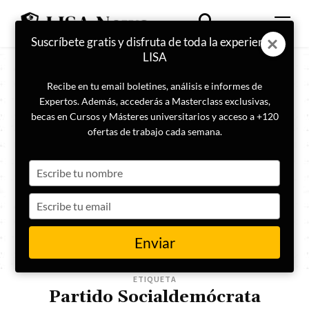
Suscríbete gratis y disfruta de toda la experiencia
LISA
Recibe en tu email boletines, análisis e informes de
Expertos. Además, accederás a Masterclass exclusivas,
becas en Cursos y Másteres universitarios y acceso a +120
ofertas de trabajo cada semana.
Type
your
name
Type
your
email
Enviar
ETIQUETA
Partido Socialdemócrata