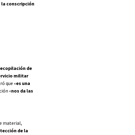
 la conscripción
 recopilación de
rvicio militar
ró que «
es una
ción «
nos da las
e material,
otección de la