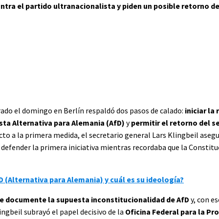
tra el partido ultranacionalista y piden un posible retorno de
ado el domingo en Berlín respaldó dos pasos de calado:
iniciar la
ista Alternativa para Alemania (AfD)
y
permitir el retorno del se
cto a la primera medida, el secretario general Lars Klingbeil asegu
l defender la primera iniciativa mientras recordaba que la Constitu
D (Alternativa para Alemania) y cuál es su ideología?
ue documente la supuesta inconstitucionalidad de AfD
y, con es
ingbeil subrayó el papel decisivo de la
Oficina Federal para la Pr