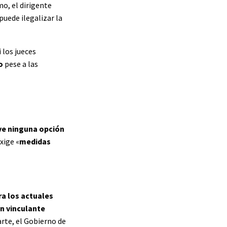
mo, el dirigente
uede ilegalizar la
i los jueces
o
pese a las
ve ninguna opción
exige «
medidas
ra los actuales
ón vinculante
arte, el Gobierno de