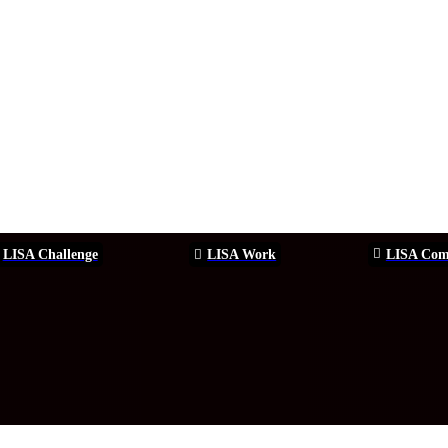
LISA Challenge
LISA Work
LISA Com
ERSEGURIDAD
SEGURIDAD
DDHH
FORMACIÓN
EVEN