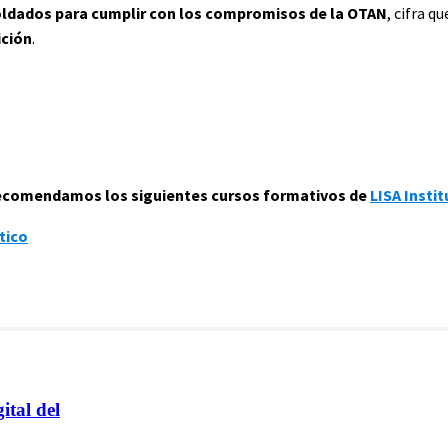
soldados para cumplir con los compromisos de la OTAN
, cifra q
ición
.
 recomendamos los siguientes cursos formativos de
LISA Instit
tico
ital del