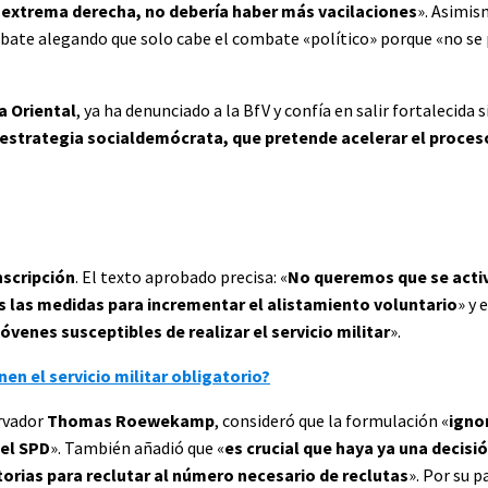
e extrema derecha, no debería haber más vacilaciones
». Asimis
bate alegando que solo cabe el combate «político» porque «no se p
a Oriental
, ya ha denunciado a la BfV y confía en salir fortalecida s
estrategia socialdemócrata, que pretende acelerar el proces
nscripción
. El texto aprobado precisa: «
No queremos que se acti
as las medidas para incrementar el alistamiento voluntario
» y 
óvenes susceptibles de realizar el servicio militar
».
nen el servicio militar obligatorio?
ervador
Thomas Roewekamp
, consideró que la formulación «
igno
del SPD
». También añadió que «
es crucial que haya ya una decisi
orias para reclutar al número necesario de reclutas
». Por su p