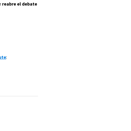
ue
reabre el debate
ute
: