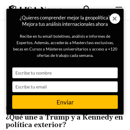
¿Quieres comprender mejor la geopolítica?
Mejora tus análisis internacionales ahora
Recibe en tu email boletines, análisis e informes de
Expertos. Además, accederás a Masterclass exclusivas,
becas en Cursos y Másteres universitarios y acceso a +120
ofertas de trabajo cada semana.
Type
your
name
Type
your
email
Enviar
Portada
Internacional
¿Qué une a Trump y a Kennedy en
política exterior?