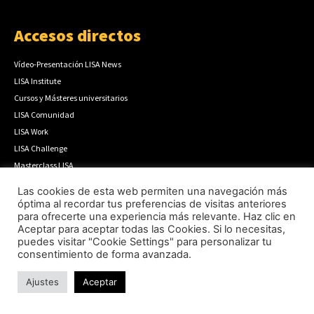
Accesos directos
Vídeo-Presentación LISA News
LISA Institute
Cursos y Másteres universitarios
LISA Comunidad
LISA Work
LISA Challenge
Masterclass LISA
Podcast Código LISA
Las cookies de esta web permiten una navegación más
Boletín Prospectivo
óptima al recordar tus preferencias de visitas anteriores
para ofrecerte una experiencia más relevante. Haz clic en
Boletín Semanal
Aceptar para aceptar todas las Cookies. Si lo necesitas,
Cómo publicar
puedes visitar "Cookie Settings" para personalizar tu
Anúnciate
consentimiento de forma avanzada.
Contacto
Ajustes
Aceptar