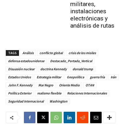
militares,
instalaciones
electrónicas y
análisis de rutas
TAGS
Análisis
conflicto global
crisis de los misiles
defensa estadounidense
Destacado_Portada_Vertical
Disuasión nuclear
doctrina Kennedy
donald trump
Estados Unidos
Estrategia militar
Geopolítica
guerra fría
Irán
John F. Kennedy
Mar Negro
Oriente Medio
OTAN
Política Exterior
realismo flexible
Relaciones Internacionales
Seguridad Internacional
Washington