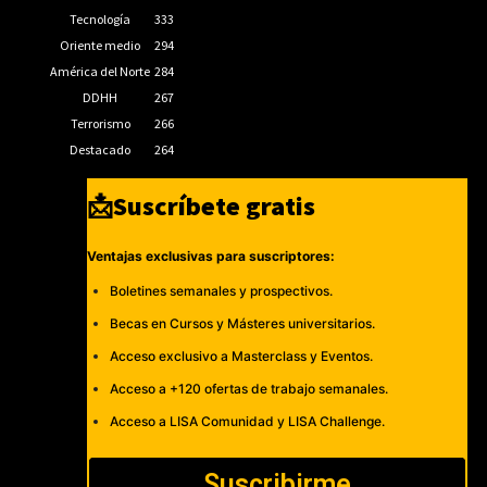
Tecnología
333
Oriente medio
294
América del Norte
284
DDHH
267
Terrorismo
266
Destacado
264
📩Suscríbete gratis
Ventajas exclusivas para suscriptores:
Boletines semanales y prospectivos.
Becas en Cursos y Másteres universitarios.
Acceso exclusivo a Masterclass y Eventos.
Acceso a +120 ofertas de trabajo semanales.
Acceso a LISA Comunidad y LISA Challenge.
Suscribirme