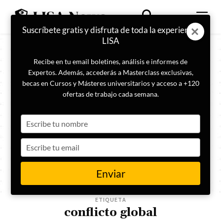
Suscríbete gratis y disfruta de toda la experiencia
LISA
Recibe en tu email boletines, análisis e informes de
Expertos. Además, accederás a Masterclass exclusivas,
becas en Cursos y Másteres universitarios y acceso a +120
ofertas de trabajo cada semana.
Type
your
name
Type
your
email
Enviar
ETIQUETA
conflicto global