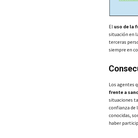
El
uso de la f
situación en l
terceras pers
siempre en co
Consecu
Los agentes q
frente a sanc
situaciones t
confianza de l
conocidas, so
haber partici