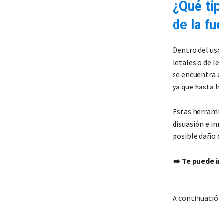
¿Qué ti
de la f
Dentro del us
letales o de l
se encuentra 
ya que hasta 
Estas herram
disuasión e in
posible daño c
➡️ Te puede 
A continuació