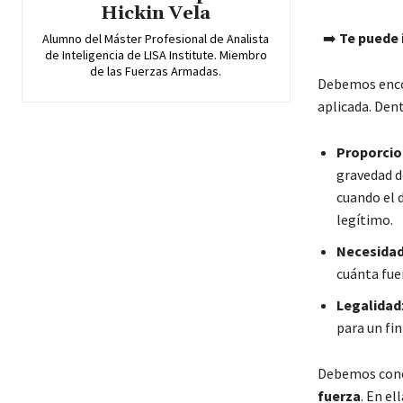
Hickin Vela
➡️
Te puede 
Alumno del Máster Profesional de Analista
de Inteligencia de LISA Institute. Miembro
de las Fuerzas Armadas.
Debemos encon
aplicada. Den
Proporcio
gravedad d
cuando el d
legítimo.
Necesida
cuánta fue
Legalidad
para un fin 
Debemos cono
fuerza
. En el