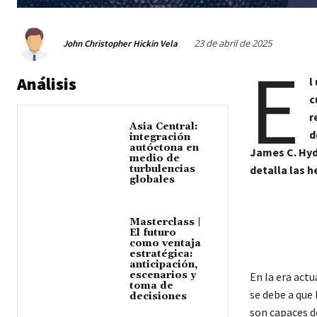
23 de abril de 2025
John Christopher Hickin Vela
E
Análisis
l
c
r
Asia Central:
d
integración
autóctona en
James C. Hyd
medio de
turbulencias
detalla las h
globales
Masterclass |
El futuro
como ventaja
estratégica:
anticipación,
escenarios y
En la era actu
toma de
se debe a que 
decisiones
son capaces d