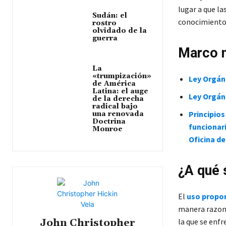
lugar a que l
Sudán: el
conocimiento 
rostro
olvidado de la
guerra
Marco 
La
«trumpización»
Ley Orgáni
de América
Latina: el auge
Ley Orgáni
de la derecha
radical bajo
Principios
una renovada
Doctrina
funcionari
Monroe
Oficina d
¿A qué 
El
uso propor
manera razona
John Christopher
la que se enfr