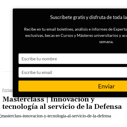
Suscríbete gratis y disfruta de toda l
Recibe en tu email boletines, análisis e informes de Exper
exclusivas, becas en Cursos y Másteres universitarios y ac
semana.
Type
your
name
Type
your
email
Enviar
Portada
Inteligencia
Masterclass | Innovación y
tecnología al servicio de la Defensa