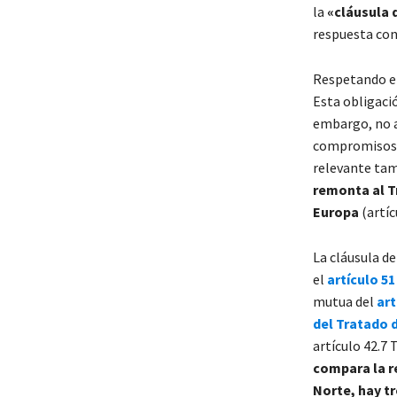
la
«
cláusula 
respuesta con
Respetando en
Esta obligaci
embargo, no af
compromisos c
relevante tam
remonta al Tr
Europa
(artíc
La cláusula d
el
artículo 51
mutua del
art
del Tratado 
artículo 42.7
compara la re
Norte, hay tr