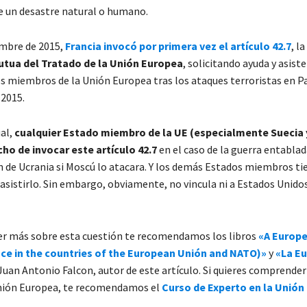
de un desastre natural o humano.
embre de 2015,
Francia invocó por primera vez el artícu
lo 42.7
, la
utua del Tratado de la Unión Europea
, solicitando ayuda y asiste
 miembros de la Unión Europea tras los ataques terroristas en Par
2015.
ual,
cualquier Estado miembro de la UE (especialmente Suecia y
cho de invocar este artículo 42.7
en el caso de la guerra entablad
ón de Ucrania si Moscú lo atacara. Y los demás Estados miembros ti
asistirlo. Sin embargo, obviamente, no vincula ni a Estados Unidos
ber más sobre esta cuestión te recomendamos los libros
«
A Europ
ce in the countries of the European Unión and NATO)
»
y
«
La Eu
Juan Antonio Falcon, autor de este artículo. Si quieres comprende
nión Europea, te recomendamos el
Curso de Experto en la Unión
.