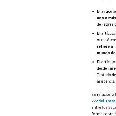
El
artícul
uno o más
de «agresi
El artículo
otras áreas
refiere a 
mundo deb
El artículo
desde
«med
Tratado de
asistencia 
En relación a 
222 del Trat
entre los Est
forma coordin