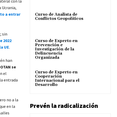
ateral con la
a Ucrania,
to a entrar
Curso de Analista de
Conflictos Geopolíticos
 sin
de 2022
Curso de Experto en
Prevención e
la UE
.
Investigación de la
Delincuencia
Organizada
én han
a OTAN se
Curso de Experto en
n el
Cooperación
la entrada
Internacional para el
Desarrollo
ero no a la
Prevén la radicalización
que en la
salles