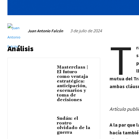
3 de julio de 2024
Juan Antonio Falcón
T
Análisis
r
s
p
Masterclass |
l
El futuro
como ventaja
mutua del Tra
estratégica:
anticipación,
ambas cláus
escenarios y
toma de
decisiones
Artículo publi
Sudán: el
rostro
A la par que 
olvidado de la
hacía tambié
guerra