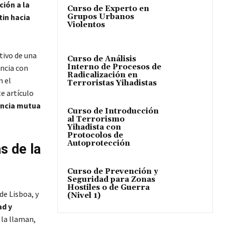
ión a la
Curso de Experto en
Grupos Urbanos
tin hacia
Violentos
tivo de una
Curso de Análisis
Interno de Procesos de
ncia con
Radicalización en
n el
Terroristas Yihadistas
e artículo
tencia mutua
Curso de Introducción
al Terrorismo
Yihadista con
Protocolos de
Autoprotección
s de la
Curso de Prevención y
Seguridad para Zonas
Hostiles o de Guerra
de Lisboa, y
(Nivel 1)
ad y
la llaman,