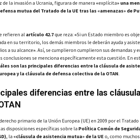
íz de la invasión a Ucrania, figurara de manera
«
explícita
»
una menc
defensa mutua del Tratado de la UE tras las
«
amenazas
»
de Pu
 refieren al
artículo 42.7
que reza:
«
Si un Estado miembro es obje
da en su territorio, los demás miembros le deberán ayuda y asiste
ios a su alcance
»
. Así, se cumplieron cumplieron sus demandas y e
as conclusiones se menciona específicamente esta cuestión. En est
áles son las principales diferencias entre la cláusula de asis
uropea y la cláusula de defensa colectiva de la OTAN
.
cipales diferencias entre las cláusula
 OTAN
 derecho primario de la Unión Europea (UE) en 2009 por el Tratado 
as disposiciones específicas sobre la
Política Común de Segurid
SD)
, la
«
cláusula de asistencia mutua
»
de la UE
o, como muchos 