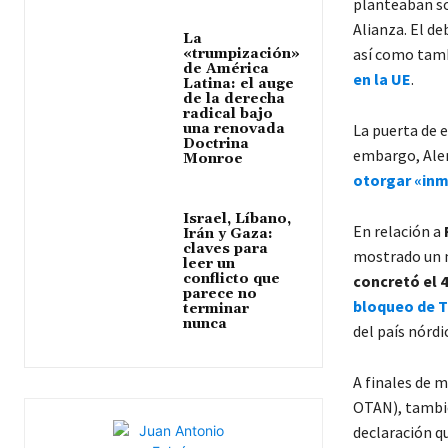
planteaban sol
Alianza. El de
La
así como tam
«trumpización»
de América
en la UE
.
Latina: el auge
de la derecha
radical bajo
una renovada
La puerta de 
Doctrina
embargo, Alem
Monroe
otorgar «inm
Israel, Líbano,
En relación a
Irán y Gaza:
claves para
mostrado un n
leer un
conflicto que
concretó el 4
parece no
bloqueo de T
terminar
nunca
del país nórdi
A finales de 
OTAN), tambié
declaración q