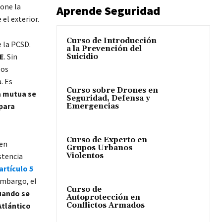
pone la
Aprende Seguridad
el exterior.
Curso de Introducción
 la PCSD.
a la Prevención del
UE
. Sin
Suicidio
los
. Es
Curso sobre Drones en
a mutua se
Seguridad, Defensa y
 para
Emergencias
Curso de Experto en
 en
Grupos Urbanos
Violentos
stencia
artículo 5
embargo, el
Curso de
uando se
Autoprotección en
Conflictos Armados
Atlántico