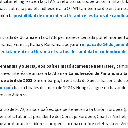
icitar el ingreso en la OTAN o reforzar su cooperación militar bil
bate sobre la posible adhesión a la OTAN también se dio en torno 
bién la
posibilidad de conceder a Ucrania el estatus de candida
entrada de Ucrania en la OTAN permanece cerrada por el momento;
ania, Francia, Italia y Rumanía apoyaron
el pasado 16 de junio 
ediatamente» a Ucrania el status de candidato a miembro de 
Finlandia y Suecia, dos países históricamente neutrales,
tambi
uevo interés de unirse a la Alianza.
La adhesión de Finlandia a l
 de abril de 2023.
Sin embargo, la entrada de Suecia ha contado co
urquía
hasta finales de enero de 2024 y Hungría sigue rechazando 
co a la Alianza.
marzo de 2022, ambos países, que pertenecen a la Unión Europea (p
n solicitaban al presidente del Consejo Europeo, Charles Michel, 
ue aprobarán los líderes europeos en una cumbre celebrada en Ver