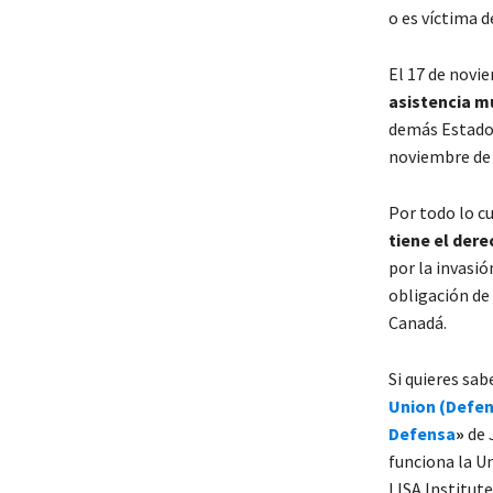
o es víctima 
El 17 de novi
asistencia m
demás Estados
noviembre de 
Por todo lo c
tiene el dere
por la invasi
obligación de 
Canadá.
Si quieres sa
Union (Defen
Defensa
»
de 
funciona la U
LISA Institute