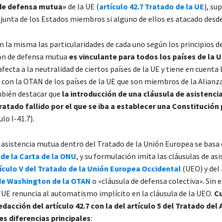
de defensa mutua
»
de la UE (
artículo 42.7 Tratado de la UE
), su
junta de los Estados miembros si alguno de ellos es atacado desde 
 la misma las particularidades de cada uno según los principios de
ón de defensa mutua
es vinculante para todos los países de la 
ecta a la neutralidad de ciertos países de la UE y tiene en cuenta 
on la OTAN de los países de la UE que son miembros de la Alianza
bién destacar que
la introducción de una cláusula de asistenci
atado fallido por el que se iba a establecer una Constitución
ulo I-41.7).
e asistencia mutua dentro del Tratado de la Unión Europea se basa
 de la Carta de la ONU
, y su formulación imita las cláusulas de asi
ículo V del Tratado de la Unión Europea Occidental
(UEO) y del
de Washington de la OTAN
o «cláusula de defensa colectiva». Sin 
 TUE renuncia al automatismo implícito en la cláusula de la UEO.
C
dacción del artículo 42.7 con la del artículo 5 del Tratado del 
es diferencias principales
: