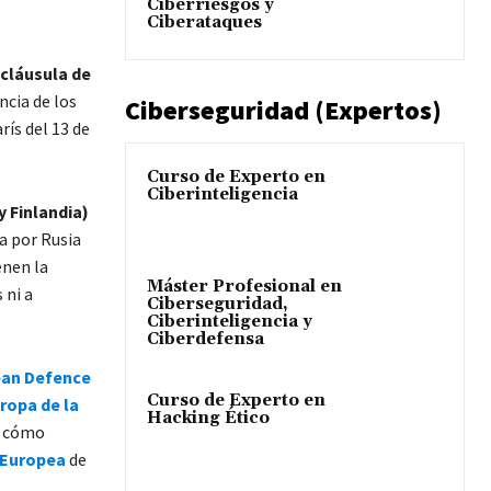
Ciberriesgos y
Ciberataques
cláusula de
ncia de los
Ciberseguridad (Expertos)
ís del 13 de
Curso de Experto en
Ciberinteligencia
 Finlandia)
a por Rusia
enen la
Máster Profesional en
 ni a
Ciberseguridad,
Ciberinteligencia y
Ciberdefensa
ean Defence
Curso de Experto en
ropa de la
Hacking Ético
r cómo
 Europea
de