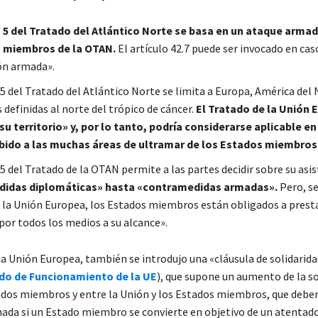
o 5 del Tratado del Atlántico Norte se basa en un ataque arma
 miembros de la OTAN.
El artículo 42.7 puede ser invocado en cas
ón armada».
 5 del Tratado del Atlántico Norte se limita a Europa, América del 
 definidas al norte del trópico de cáncer.
El Tratado de la Unión 
«su territorio» y, por lo tanto, podría considerarse aplicable en
ido a las muchas áreas de ultramar de los Estados miembros 
 5 del Tratado de la OTAN permite a las partes decidir sobre su asis
idas diplomáticas» hasta «contramedidas armadas».
Pero, se
 la Unión Europea, los Estados miembros están obligados a presta
por todos los medios a su alcance».
la Unión Europea, también se introdujo una «cláusula de solidarid
ado de Funcionamiento de la UE
), que supone un aumento de la so
ados miembros y entre la Unión y los Estados miembros, que deben
ada si un Estado miembro se convierte en objetivo de un atentado