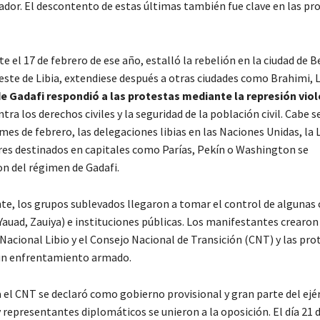
tador. El descontento de estas últimas también fue clave en las pr
el 17 de febrero de ese año, estalló la rebelión en la ciudad de B
este de Libia, extendiese después a otras ciudades como Brahimi, L
de Gadafi respondió a las protestas mediante la represión vio
ra los derechos civiles y la seguridad de la población civil. Cabe s
es de febrero, las delegaciones libias en las Naciones Unidas, la 
es destinados en capitales como Parías, Pekín o Washington se
n del régimen de Gadafi.
e, los grupos sublevados llegaron a tomar el control de algunas 
auad, Zauiya) e instituciones públicas. Los manifestantes crearon 
Nacional Libio y el Consejo Nacional de Transición (CNT) y las pro
 un enfrentamiento armado.
 el CNT se declaró como gobierno provisional y gran parte del ejér
 representantes diplomáticos se unieron a la oposición. El día 21 