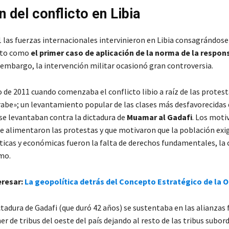
n del conflicto en Libia
1 las fuerzas internacionales intervinieron en Libia consagrándose
nto como
el primer caso de aplicación de la norma de la respon
n embargo, la intervención militar ocasionó gran controversia.
 de 2011 cuando comenzaba el conflicto libio a raíz de las protest
abe»; un levantamiento popular de las clases más desfavorecidas q
 se levantaban contra la dictadura de
Muamar al Gadafi
. Los moti
ue alimentaron las protestas y que motivaron que la población exi
ticas y económicas fueron la falta de derechos fundamentales, la 
smo.
eresar:
La geopolítica detrás del Concepto Estratégico de la 
tadura de Gadafi (que duró 42 años) se sustentaba en las alianzas 
er de tribus del oeste del país dejando al resto de las tribus subor