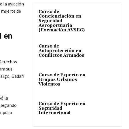
e la aviación
a muerte de
Curso de
Concienciación en
Seguridad
Aeroportuaria
(Formación AVSEC)
N en
Curso de
Autoprotección en
Conflictos Armados
 Derechos
ara sus
Curso de Experto en
bargo, Gadafi
Grupos Urbanos
Violentos
bó la
Curso de Experto en
 alegando
Seguridad
impuso
Internacional