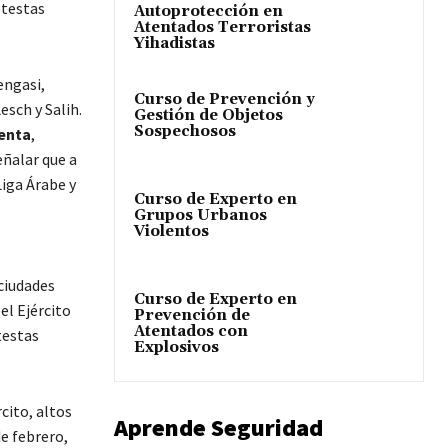
otestas
Autoprotección en
Atentados Terroristas
Yihadistas
engasi,
Curso de Prevención y
esch y Salih.
Gestión de Objetos
Sospechosos
lenta
,
eñalar que a
Liga Árabe y
Curso de Experto en
Grupos Urbanos
Violentos
ciudades
Curso de Experto en
el Ejército
Prevención de
Atentados con
testas
Explosivos
cito, altos
Aprende Seguridad
de febrero,