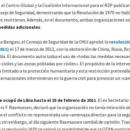
 el Centro Global y la Coalición Internacional para el R2P publica
nsejo de Seguridad, demostrando que la Resolución de 1970 no hab
es revirtieran. Además, en el documento, ambas organizaciones so
edidas adicionales
.
o a Bengasi, el Consejo de Seguridad de la ONU aprobó la
resolució
2011)
el 17 de marzo de 2011, con la abstención de China, Rusia, Bra
dia. El documento autorizaba el uso de «todas las medidas necesar
 civiles y las zonas pobladas por civiles». El propósito de la interv
 limitado a la protección humanitaria y esta restricción pretendía
ternacionales intervinieran en la guerra civil para provocar un «ca
 ocupó de Libia hasta el 25 de febrero de 2011
. El ex Secretario
rs F. Rasmussen, declaró que la organización no tenía intención de
ue el conflicto no representaba una «amenaza directa» para la seg
; sin embargo, al día siguiente Rasmussen cambió de opinión. Tras
la resolución 1970 se valoró la posibilidad de que la OTAN particip