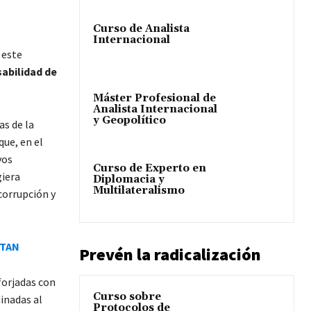
Curso de Analista
Internacional
 este
sabilidad de
Máster Profesional de
Analista Internacional
y Geopolítico
as de la
ue, en el
vos
Curso de Experto en
giera
Diplomacia y
Multilateralismo
corrupción y
OTAN
Prevén la radicalización
forjadas con
Curso sobre
dinadas al
Protocolos de