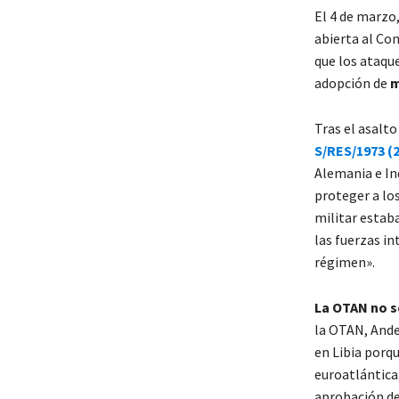
El 4 de marzo,
abierta al Co
que los ataqu
adopción de
m
Tras el asalt
S/RES/1973 (
Alemania e In
proteger a los
militar estaba
las fuerzas in
régimen».
La OTAN no se
la OTAN, Ande
en Libia porq
euroatlántica
aprobación de 