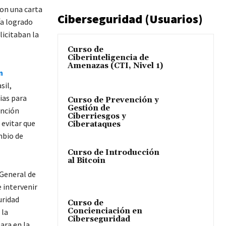
ron una carta
Ciberseguridad (Usuarios)
ía logrado
licitaban la
Curso de
Ciberinteligencia de
Amenazas (CTI, Nivel 1)
n
sil,
ias para
Curso de Prevención y
Gestión de
ención
Ciberriesgos y
 evitar que
Ciberataques
mbio de
Curso de Introducción
al Bitcoin
 General de
 intervenir
uridad
Curso de
Concienciación en
 la
Ciberseguridad
ara en la