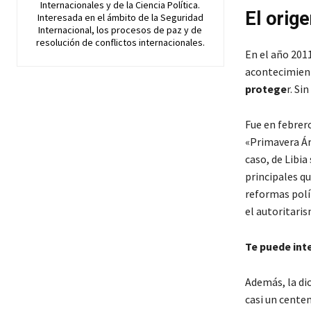
Internacionales y de la Ciencia Política.
El orige
Interesada en el ámbito de la Seguridad
Internacional, los procesos de paz y de
resolución de conflictos internacionales.
En el año 201
acontecimie
protege
r. Si
Fue en febrero
«Primavera Ár
caso, de Libia
principales q
reformas polí
el autoritari
Te puede int
Además, la dic
casi un centen