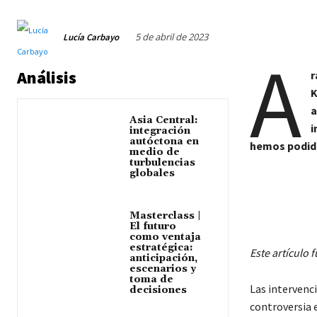
5 de abril de 2023
Lucía Carbayo
A
Análisis
r
K
a
Asia Central:
i
integración
autóctona en
hemos podido
medio de
turbulencias
globales
Masterclass |
El futuro
como ventaja
estratégica:
Este artículo 
anticipación,
escenarios y
toma de
Las intervenc
decisiones
controversia 