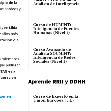
Máster Profesional de
cipio de la
Analista de Inteligencia
bombardeos y
Curso de HUMINT:
l
y en
Libia
Inteligencia de Fuentes
Humanas (Nivel 1)
z años más.
ización y la
Curso Avanzado de
Analista SOCMINT:
Inteligencia de Redes
dos miembros
Sociales (Nivel 1)
 que pudieran
OTAN es a
fuerza en
Aprende RRII y DDHH
ger en
Curso de Experto en la
Unión Europea (UE)