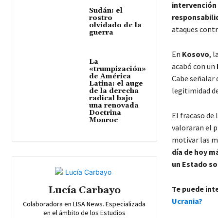
intervención
Sudán: el
responsabilid
rostro
olvidado de la
ataques contra
guerra
En
Kosovo
, 
La
acabó con un
«trumpización»
de América
Cabe señalar q
Latina: el auge
legitimidad de
de la derecha
radical bajo
una renovada
Doctrina
El fracaso de
Monroe
valoraran el 
motivar las m
día de hoy má
un Estado s
Lucía Carbayo
Te puede int
Ucrania?
Colaboradora en LISA News. Especializada
en el ámbito de los Estudios