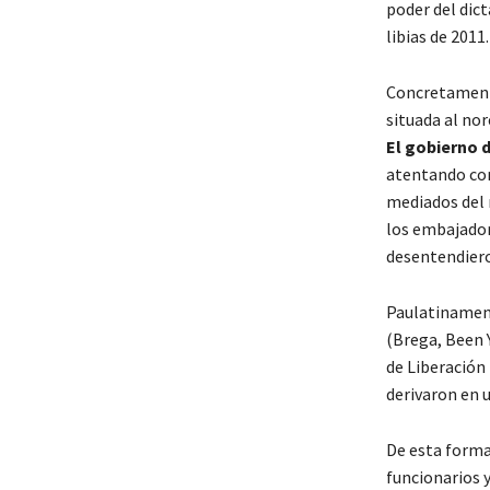
poder del dic
libias de 2011.
Concretamente 
situada al nor
El gobierno 
atentando cont
mediados del m
los embajador
desentendiero
Paulatinament
(Brega, Been Y
de Liberación 
derivaron en
De esta forma
funcionarios y