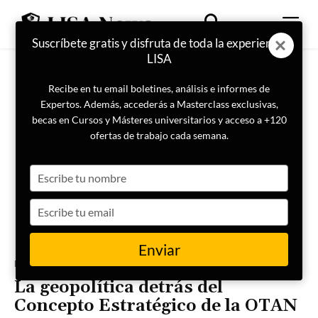
Suscríbete gratis y disfruta de toda la experiencia
LISA
Recibe en tu email boletines, análisis e informes de
Expertos. Además, accederás a Masterclass exclusivas,
becas en Cursos y Másteres universitarios y acceso a +120
ofertas de trabajo cada semana.
Type
your
name
Type
your
email
Enviar
Portada
Geopolítica
La geopolítica detrás del
Concepto Estratégico de la OTAN