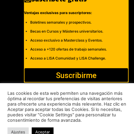
Ventajas exclusivas para suscriptores:
Boletines semanales y prospectivos.
Becas en Cursos y Másteres universitarios.
Acceso exclusivo a Masterclass y Eventos.
Acceso a +120 ofertas de trabajo semanales.
Acceso a LISA Comunidad y LISA Challenge.
Suscribirme
Las cookies de esta web permiten una navegación más
óptima al recordar tus preferencias de visitas anteriores
para ofrecerte una experiencia más relevante. Haz clic en
Cómo publicar
Anúnciate
Política de Privacidad y Cookies
Aceptar para aceptar todas las Cookies. Si lo necesitas,
puedes visitar "Cookie Settings" para personalizar tu
Aviso legal
Contacto
consentimiento de forma avanzada.
LISA News©. Creative Commons BY-NC-ND.
Ajustes
Aceptar