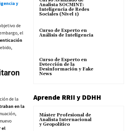
Curso Avanzado de
igencia y
Analista SOCMINT:
Inteligencia de Redes
Sociales (Nivel 1)
objetivo de
Curso de Experto en
 embargo, el
Análisis de Inteligencia
tenticación
debido,
Curso de Experto en
Detección de la
Desinformación y Fake
itaron
News
Aprende RRII y DDHH
ción de la
traban en la
inuación,
Máster Profesional de
Analista Internacional
 nuevo
y Geopolítico
 el