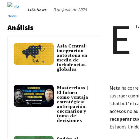
3 de junio de 2026
LISA News
E
Análisis
l
Asia Central:
integración
autóctona en
medio de
turbulencias
globales
Meta ha correg
Masterclass |
El futuro
sustraer cuent
como ventaja
estratégica:
‘chatbot’ el c
anticipación,
accesos no au
escenarios y
toma de
recuperar cu
decisiones
Estados Unido