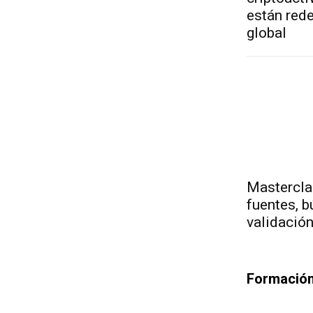
están red
global
Mastercla
fuentes, 
validació
Formación