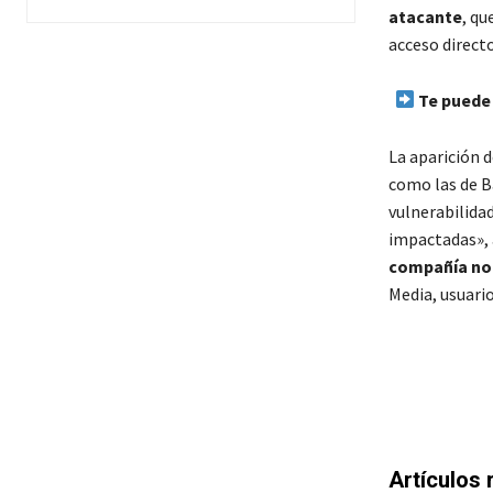
atacante
, qu
acceso directo
Te puede 
La aparición 
como las de B
vulnerabilida
impactadas», 
compañía no 
Media, usuari
Artículos 