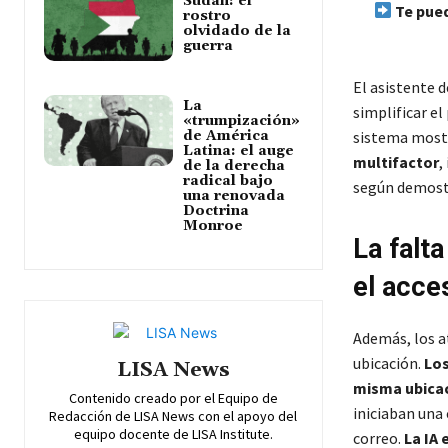
Sudán: el
Te pued
rostro
olvidado de la
guerra
El asistente d
La
simplificar e
«trumpización»
sistema mostr
de América
Latina: el auge
multifactor
,
de la derecha
radical bajo
según demostr
una renovada
Doctrina
Monroe
La falta
el acce
Además, los a
ubicación.
Los
LISA News
misma ubicac
Contenido creado por el Equipo de
iniciaban una 
Redacción de LISA News con el apoyo del
equipo docente de LISA Institute.
correo.
La IA 