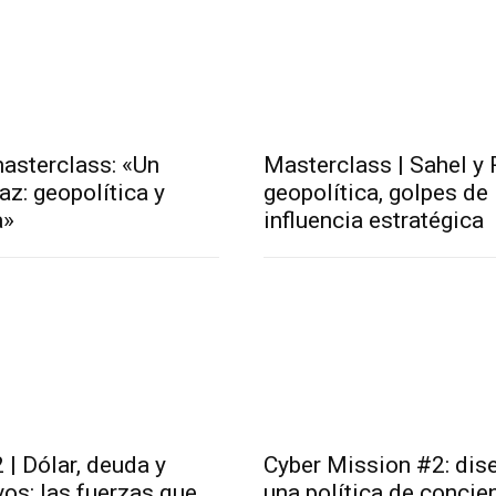
masterclass: «Un
Masterclass | Sahel y 
z: geopolítica y
geopolítica, golpes de
a»
influencia estratégica
 | Dólar, deuda y
Cyber Mission #2: dis
vos: las fuerzas que
una política de concie