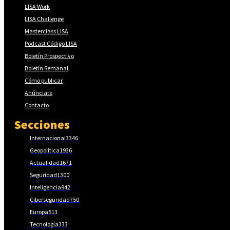
LISA Work
LISA Challenge
Masterclass LISA
Podcast Código LISA
Boletín Prospectivo
Boletín Semanal
Cómo publicar
Anúnciate
Contacto
Secciones
Internacional
3346
Geopolítica
1936
Actualidad
1671
Seguridad
1300
Inteligencia
942
Ciberseguridad
750
Europa
513
Tecnología
333