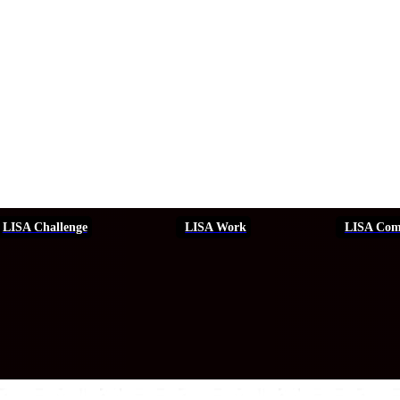
LISA Challenge
LISA Work
LISA Com
ERSEGURIDAD
SEGURIDAD
DDHH
FORMACIÓN
EVEN