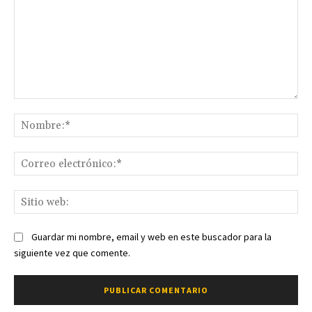
Comentario:
No
Co
ele
Sit
we
Guardar mi nombre, email y web en este buscador para la
siguiente vez que comente.