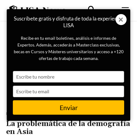
Suscríbete gratis y disfruta de toda la experiencia
LISA
Recibe en tu email boletines, análisis e informes de
Expertos. Además, accederás a Masterclass exclusivas,
becas en Cursos y Másteres universitarios y acceso a +120
ofertas de trabajo cada semana.
Type
your
name
Type
your
email
Enviar
Portada
Internacional
Asia central
La problemática de la demografía
en Asia