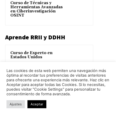
Curso de Técnicas y
Herramientas Avanzadas
en Ciberinvestigación
OSINT
Aprende RRII y DDHH
Curso de Experto en
Estados Unidos
Las cookies de esta web permiten una navegación más
óptima al recordar tus preferencias de visitas anteriores
para ofrecerte una experiencia más relevante. Haz clic en
Curso de Derecho
Aceptar para aceptar todas las Cookies. Si lo necesitas,
Internacional
Humanitario
puedes visitar "Cookie Settings" para personalizar tu
consentimiento de forma avanzada.
Ajustes
Aceptar
Curso de Experto en
Diplomacia y