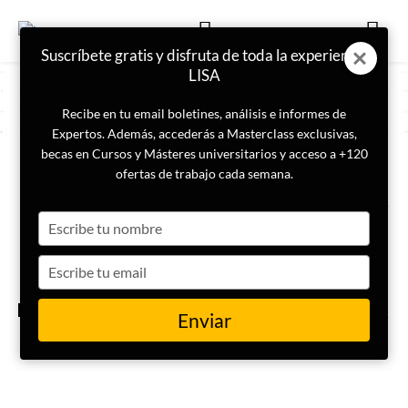
Suscríbete gratis y disfruta de toda la experiencia
LISA
Recibe en tu email boletines, análisis e informes de
Expertos. Además, accederás a Masterclass exclusivas,
becas en Cursos y Másteres universitarios y acceso a +120
ETIQUETA
Demografia
ofertas de trabajo cada semana.
Type
Tendencias demográficas
globales: diferencias entre
your
países desarrollados y en vías
name
Type
de desarrollo
your
email
INTERNACIONAL
Enviar
África es el origen y será el
futuro de la población mundial