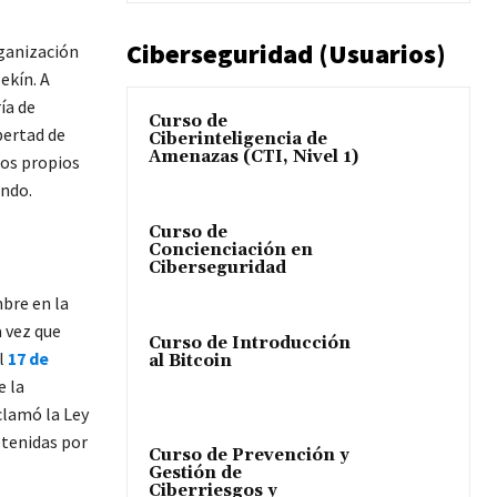
Ciberseguridad (Usuarios)
rganización
ekín. A
ía de
Curso de
bertad de
Ciberinteligencia de
Amenazas (CTI, Nivel 1)
los propios
endo.
Curso de
Concienciación en
Ciberseguridad
bre en la
 vez que
Curso de Introducción
l
17 de
al Bitcoin
e la
clamó la Ley
etenidas por
Curso de Prevención y
Gestión de
Ciberriesgos y