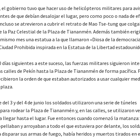
 el gobierno tuvo que hacer uso de helicópteros militares para avi
tes de que debían desalojar el lugar, pero como poco o nada de efe
incluso se atrevieron a cubrir el retrato de Mao Tse-tung que colg
de la Paz Celestial de la Plaza de Tiananmén. Además también erig
e mismo mes una estatua a la que llamaron «Diosa de la democracia
Ciudad Prohibida inspirada en la Estatua de la Libertad estadounid
 días siguientes a este suceso, las fuerzas militares siguieron in
as calles de Pekín hasta la Plaza de Tiananmén de forma pacífica.
recibieron la orden de que estaban autorizados a usar cualquier medi
 plaza.
 del 3 y del 4 de junio los soldados utilizaron una serie de túneles
ara rodear la Plaza de Tiananmén y, en las calles, se utilizaron v
a llegar hasta el lugar. Fue entonces cuando comenzó la matanza:
pellaban y arroyaban a todo el que estuviera por delante, los sol
disparar sus armas de fuego, había heridos y muertos tirados en e