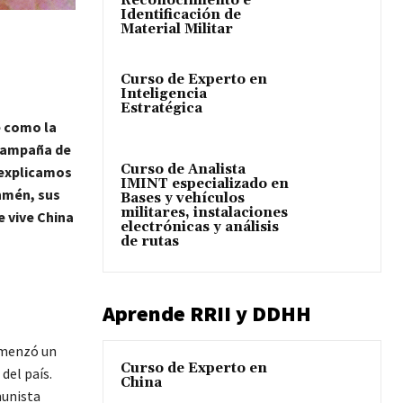
Reconocimiento e
Identificación de
Material Militar
Curso de Experto en
Inteligencia
Estratégica
e como la
 campaña de
Curso de Analista
e explicamos
IMINT especializado en
anmén, sus
Bases y vehículos
militares, instalaciones
 vive China
electrónicas y análisis
de rutas
Aprende RRII y DDHH
comenzó un
Curso de Experto en
del país.
China
munista