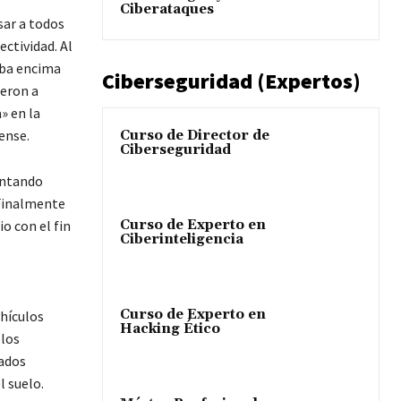
Ciberataques
sar a todos
ctividad. Al
aba encima
Ciberseguridad (Expertos)
ieron a
» en la
ense.
Curso de Director de
Ciberseguridad
tentando
 Finalmente
Curso de Experto en
o con el fin
Ciberinteligencia
Curso de Experto en
ehículos
Hacking Ético
 los
dados
l suelo.