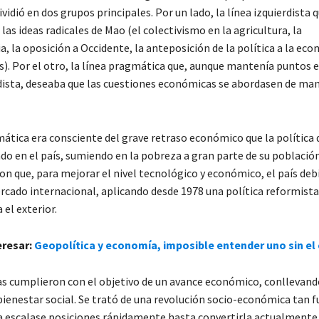
ividió en dos grupos principales. Por un lado, la línea izquierdista 
las ideas radicales de Mao (el colectivismo en la agricultura, la
a, la oposición a Occidente, la anteposición de la política a la eco
es). Por el otro, la línea pragmática que, aunque mantenía puntos
rdista, deseaba que las cuestiones económicas se abordasen de ma
mática era consciente del grave retraso económico que la política
o en el país, sumiendo en la pobreza a gran parte de su población
n que, para mejorar el nivel tecnológico y económico, el país debí
rcado internacional, aplicando desde 1978 una política reformista
 el exterior.
eresar:
Geopolítica y economía, imposible entender uno sin el
s cumplieron con el objetivo de un avance económico, conllevand
ienestar social. Se trató de una revolución socio-económica tan f
a escalase posiciones rápidamente hasta convertirla actualmente 