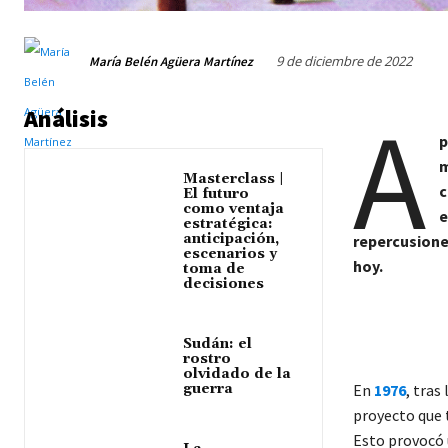
9 de diciembre de 2022
María Belén Agüera Martínez
A
Análisis
p
m
Masterclass |
c
El futuro
como ventaja
e
estratégica:
anticipación,
repercusion
escenarios y
hoy.
toma de
decisiones
Sudán: el
rostro
olvidado de la
guerra
En
1976
, tras
proyecto que 
Esto provocó 