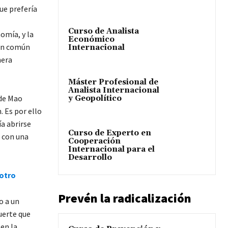
que prefería
Curso de Analista
nomía, y la
Económico
 en común
Internacional
nera
Máster Profesional de
Analista Internacional
 de Mao
y Geopolítico
. Es por ello
a abrirse
Curso de Experto en
 con una
Cooperación
Internacional para el
Desarrollo
 otro
Prevén la radicalización
o a un
uerte que
en la