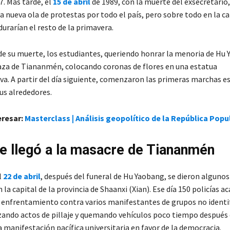
7. Más tarde, el
15 de abril
de 1989, con la muerte del exsecretario,
 nueva ola de protestas por todo el país, pero sobre todo en la ca
durarían el resto de la primavera.
de su muerte, los estudiantes, queriendo honrar la menoria de Hu 
laza de Tiananmén, colocando coronas de flores en una estatua
. A partir del día siguiente, comenzaron las primeras marchas es
sus alrededores.
eresar:
Masterclass | Análisis geopolítico de la República Popu
 llegó a la masacre de Tiananmén
l
22 de abril
, después del funeral de Hu Yaobang, se dieron algunos
n la capital de la provincia de Shaanxi (Xian). Ese día 150 policías 
l enfrentamiento contra varios manifestantes de grupos no identi
zando actos de pillaje y quemando vehículos poco tiempo después 
 manifestación pacífica universitaria en favor de la democracia.