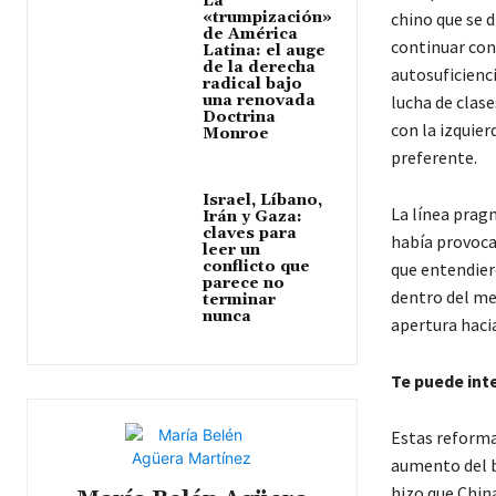
La
«trumpización»
chino que se d
de América
continuar con 
Latina: el auge
de la derecha
autosuficienci
radical bajo
una renovada
lucha de clas
Doctrina
con la izquie
Monroe
preferente.
Israel, Líbano,
La línea prag
Irán y Gaza:
claves para
había provocad
leer un
conflicto que
que entendiero
parece no
dentro del me
terminar
nunca
apertura hacia
Te puede int
Estas reforma
aumento del b
hizo que Chin