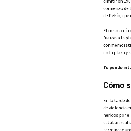
dimitir en 198
comienzo de la
de Pekín, que 
El mismo día 
fueron a la p
conmemorativa
en la plaza y 
Te puede int
Cómo se
En la tarde de
de violencia e
heridos por e
estaban reali
terminase una