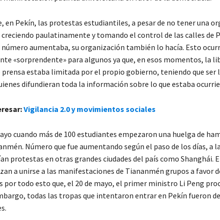
, en Pekín, las protestas estudiantiles, a pesar de no tener una o
n creciendo paulatinamente y tomando el control de las calles de P
 número aumentaba, su organización también lo hacía. Esto ocurr
te «sorprendente» para algunos ya que, en esos momentos, la li
e prensa estaba limitada por el propio gobierno, teniendo que ser 
uienes difundieran toda la información sobre lo que estaba ocurri
eresar:
Vigilancia 2.0 y movimientos sociales
mayo cuando más de 100 estudiantes empezaron una huelga de ham
anmén. Número que fue aumentando según el paso de los días, a la
an protestas en otras grandes ciudades del país como Shanghái. E
an a unirse a las manifestaciones de Tiananmén grupos a favor d
s por todo esto que, el 20 de mayo, el primer ministro Li Peng pro
embargo, todas las tropas que intentaron entrar en Pekín fueron d
s.