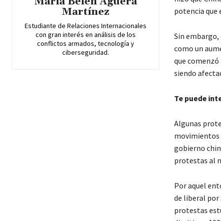
María Belén Agüera
Martínez
potencia que 
Estudiante de Relaciones Internacionales
con gran interés en análisis de los
Sin embargo, 
conflictos armados, tecnología y
como un aument
ciberseguridad.
que comenzó a
siendo afecta
Te puede int
Algunas prote
movimientos e
gobierno chin
protestas al n
Por aquel ent
de liberal por
protestas estu