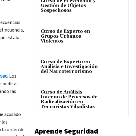
Curso de Prevención y
Gestión de Objetos
Sospechosos
secuencias
elincuencia,
Curso de Experto en
Grupos Urbanos
que estaba
Violentos
Curso de Experto en
Análisis e Investigación
del Narcoterrorismo
980
. Los
 pedir al
ando las
Curso de Análisis
Interno de Procesos de
Radicalización en
Terroristas Yihadistas
ue acusado
 las
Aprende Seguridad
o la orden de