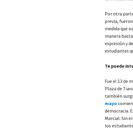
Por otra parte
previa, fuero
medida que su
manera bastan
expresión y d
estudiantes q
Te puede int
Fue el 13 de 
Plaza de Tian
también surgí
mayo
comienz
democracia. E
Marcial. Sin 
los estudiante