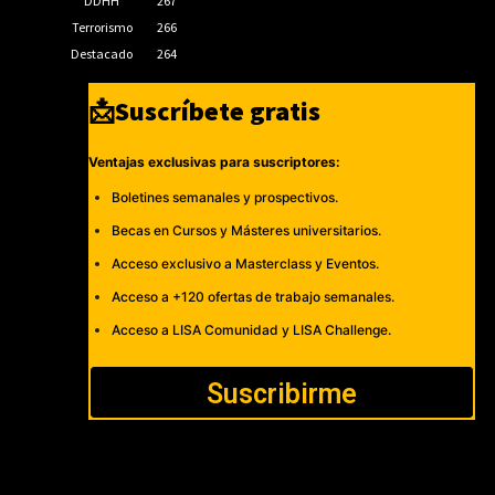
DDHH
267
Terrorismo
266
Destacado
264
📩Suscríbete gratis
Ventajas exclusivas para suscriptores:
Boletines semanales y prospectivos.
Becas en Cursos y Másteres universitarios.
Acceso exclusivo a Masterclass y Eventos.
Acceso a +120 ofertas de trabajo semanales.
Acceso a LISA Comunidad y LISA Challenge.
Suscribirme