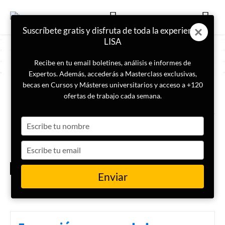
Suscríbete gratis y disfruta de toda la experiencia
LISA
Recibe en tu email boletines, análisis e informes de
Expertos. Además, accederás a Masterclass exclusivas,
becas en Cursos y Másteres universitarios y acceso a +120
ETIQUETA
Presidente Estados Unidos
ofertas de trabajo cada semana.
Type
Conoce el gabinete de Donald
Trump para la nueva
your
presidencia de Estados Unidos
name
Type
your
ESPECIAL POSESIÓN
email
TRUMP
Enviar