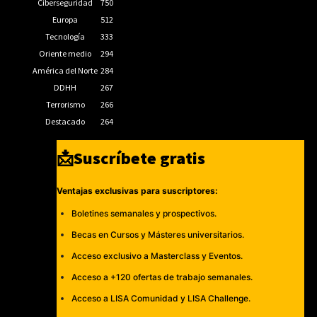
Ciberseguridad
750
Europa
512
Tecnología
333
Oriente medio
294
América del Norte
284
DDHH
267
Terrorismo
266
Destacado
264
📩Suscríbete gratis
Ventajas exclusivas para suscriptores:
Boletines semanales y prospectivos.
Becas en Cursos y Másteres universitarios.
Acceso exclusivo a Masterclass y Eventos.
Acceso a +120 ofertas de trabajo semanales.
Acceso a LISA Comunidad y LISA Challenge.