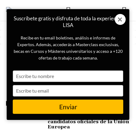
Suscríbete gratis y disfruta de toda la experiencia
LISA
Recibe en tu email boletines, análisis e informes de
Expertos. Además, accederás a Masterclass exclusivas,
becas en Cursos y Másteres universitarios y acceso a +120
ETIQUETA
Proceso de adhesión UE
ofertas de trabajo cada semana.
Type
Chipre: la isla dividida que
sigue siendo un Estado de facto
your
name
Type
your
email
INTERNACIONAL
Enviar
Ampliaciones, requisitos,
proceso de adhesión y
candidatos oficiales de la Unión
Europea