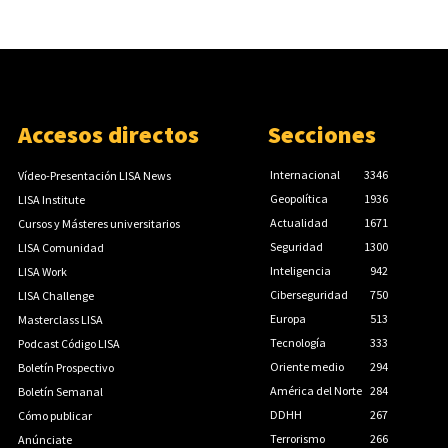
Accesos directos
Secciones
Internacional
3346
Vídeo-Presentación LISA News
Geopolítica
1936
LISA Institute
Actualidad
1671
Cursos y Másteres universitarios
Seguridad
1300
LISA Comunidad
Inteligencia
942
LISA Work
Ciberseguridad
750
LISA Challenge
Europa
513
Masterclass LISA
Tecnología
333
Podcast Código LISA
Oriente medio
294
Boletín Prospectivo
América del Norte
284
Boletín Semanal
DDHH
267
Cómo publicar
Terrorismo
266
Anúnciate