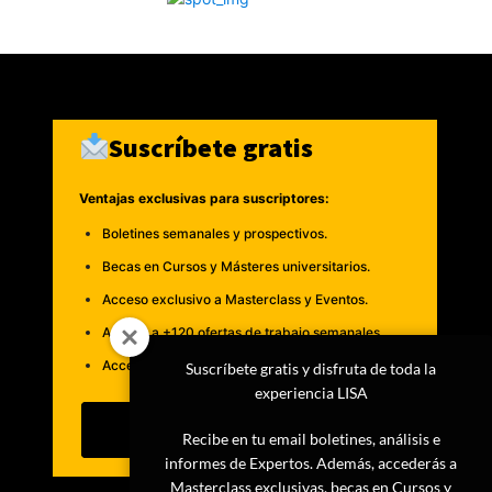
Suscríbete gratis
Ventajas exclusivas para suscriptores:
Boletines semanales y prospectivos.
Becas en Cursos y Másteres universitarios.
Acceso exclusivo a Masterclass y Eventos.
Acceso a +120 ofertas de trabajo semanales.
Acceso a LISA Comunidad y LISA Challenge.
Suscríbete gratis y disfruta de toda la
experiencia LISA
Suscribirme
Recibe en tu email boletines, análisis e
informes de Expertos. Además, accederás a
Masterclass exclusivas, becas en Cursos y