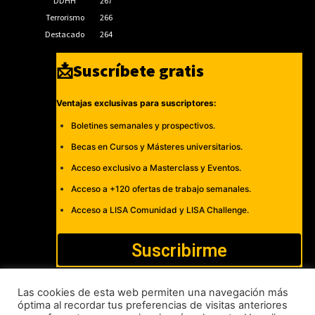
DDHH
267
Terrorismo
266
Destacado
264
📩Suscríbete gratis
Ventajas exclusivas para suscriptores:
Boletines semanales y prospectivos.
Becas en Cursos y Másteres universitarios.
Acceso exclusivo a Masterclass y Eventos.
Acceso a +120 ofertas de trabajo semanales.
Acceso a LISA Comunidad y LISA Challenge.
Suscribirme
Las cookies de esta web permiten una navegación más
óptima al recordar tus preferencias de visitas anteriores