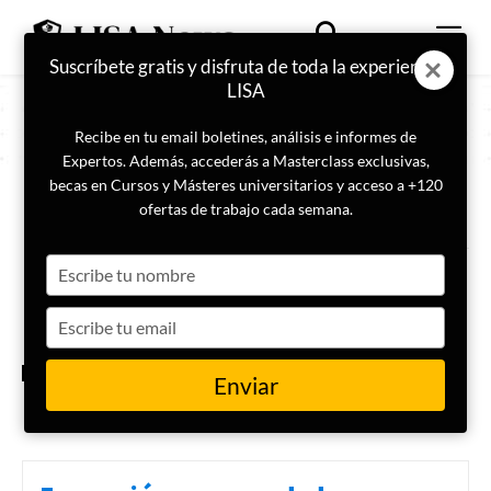
Suscríbete gratis y disfruta de toda la experiencia
LISA
Recibe en tu email boletines, análisis e informes de
Expertos. Además, accederás a Masterclass exclusivas,
becas en Cursos y Másteres universitarios y acceso a +120
ETIQUETA
protesta
ofertas de trabajo cada semana.
Type
¿Qué está pasando en Filipinas?
Dinastías, corrupción y
your
desastres ambientales
name
Type
your
email
INTERNACIONAL
Enviar