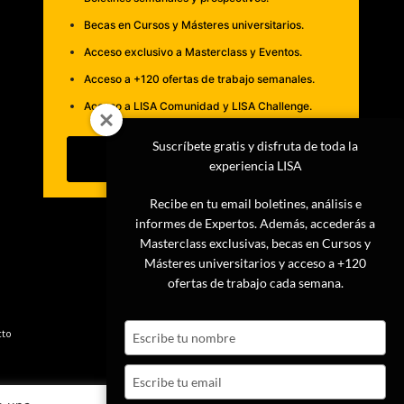
Becas en Cursos y Másteres universitarios.
Acceso exclusivo a Masterclass y Eventos.
Acceso a +120 ofertas de trabajo semanales.
Acceso a LISA Comunidad y LISA Challenge.
Suscríbete gratis y disfruta de toda la
Suscribirme
experiencia LISA
Recibe en tu email boletines, análisis e
informes de Expertos. Además, accederás a
Masterclass exclusivas, becas en Cursos y
Másteres universitarios y acceso a +120
ofertas de trabajo cada semana.
Type
cto
your
name
Type
your