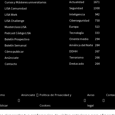
Actualidad
1671
Cursos y Másteres universitarios
Seguridad
1300
LISA Comunidad
Inteligencia
942
LISA Work
Ciberseguridad
750
LISA Challenge
Europa
513
Masterclass LISA
Tecnología
333
Podcast Código LISA
Oriente medio
294
Boletín Prospectivo
América del Norte
284
Boletín Semanal
DDHH
267
Cómo publicar
Terrorismo
266
Anúnciate
Destacado
264
Contacto
ómo
Anúnciate
Política de Privacidad y
Aviso
Conta
blicar
Cookies
legal
LISA News©. Creative Commons BY-NC-ND.