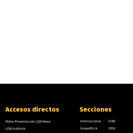
Accesos directos
Secciones
Internacional
3346
Vídeo-Presentación LISA News
Geopolítica
1936
LISA Institute