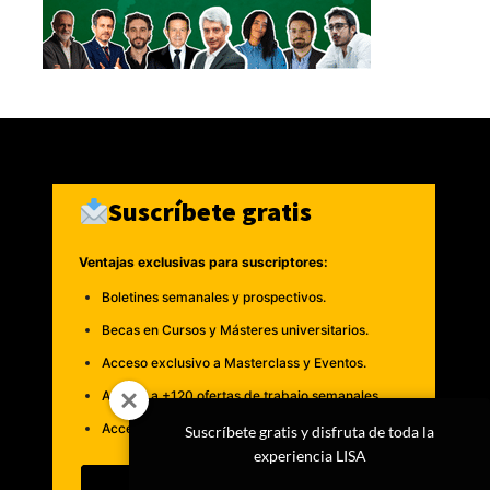
Suscríbete gratis
Ventajas exclusivas para suscriptores:
Boletines semanales y prospectivos.
Becas en Cursos y Másteres universitarios.
Acceso exclusivo a Masterclass y Eventos.
Acceso a +120 ofertas de trabajo semanales.
Acceso a LISA Comunidad y LISA Challenge.
Suscríbete gratis y disfruta de toda la
experiencia LISA