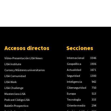
Accesos directos
Secciones
Internacional
3346
Vídeo-Presentación LISA News
Geopolítica
1936
LISA Institute
Actualidad
1671
Cursos y Másteres universitarios
Seguridad
1300
LISA Comunidad
Inteligencia
942
LISA Work
Ciberseguridad
750
LISA Challenge
Europa
513
Masterclass LISA
Tecnología
333
Podcast Código LISA
Oriente medio
294
Boletín Prospectivo