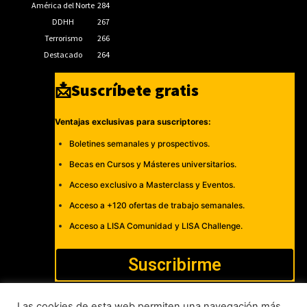
América del Norte
284
DDHH
267
Terrorismo
266
Destacado
264
📩Suscríbete gratis
Ventajas exclusivas para suscriptores:
Boletines semanales y prospectivos.
Becas en Cursos y Másteres universitarios.
Acceso exclusivo a Masterclass y Eventos.
Acceso a +120 ofertas de trabajo semanales.
Acceso a LISA Comunidad y LISA Challenge.
Suscribirme
Las cookies de esta web permiten una navegación más