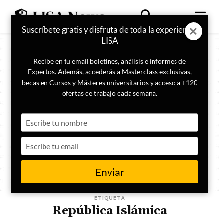
Suscríbete gratis y disfruta de toda la experiencia
LISA
Recibe en tu email boletines, análisis e informes de
Expertos. Además, accederás a Masterclass exclusivas,
becas en Cursos y Másteres universitarios y acceso a +120
ofertas de trabajo cada semana.
Type
your
name
Type
your
email
Enviar
ETIQUETA
República Islámica