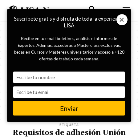
Suscríbete gratis y disfruta de toda la experiencia
LISA
Recibe en tu email boletines, análisis e informes de
Expertos. Además, accederás a Masterclass exclusivas,
becas en Cursos y Másteres universitarios y acceso a +120
ofertas de trabajo cada semana.
Type
your
name
Type
your
email
Enviar
ETIQUETA
Requisitos de adhesión Unión