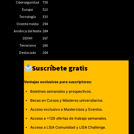
Ciberseguridad
750
Europa
513
Tecnología
333
Oriente medio
294
América del Norte
284
DDHH
267
Terrorismo
266
Destacado
264
Suscríbete gratis
Ventajas exclusivas para suscriptores:
Boletines semanales y prospectivos.
Becas en Cursos y Másteres universitarios.
Acceso exclusivo a Masterclass y Eventos.
Acceso a +120 ofertas de trabajo semanales.
Acceso a LISA Comunidad y LISA Challenge.