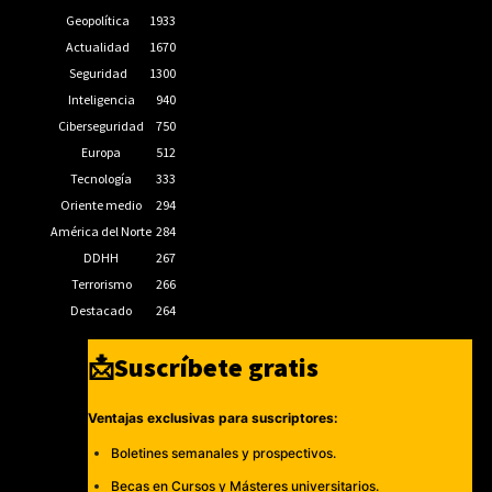
Geopolítica
1933
Actualidad
1670
Seguridad
1300
Inteligencia
940
Ciberseguridad
750
Europa
512
Tecnología
333
Oriente medio
294
América del Norte
284
DDHH
267
Terrorismo
266
Destacado
264
📩Suscríbete gratis
Ventajas exclusivas para suscriptores:
Boletines semanales y prospectivos.
Becas en Cursos y Másteres universitarios.