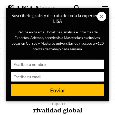
Suscríbete gratis y disfruta de toda la experiencia
LISA
Recibe en tu email boletines, análisis e informes de
Expertos. Además, accederás a Masterclass exclusivas,
becas en Cursos y Másteres universitarios y acceso a +120
ofertas de trabajo cada semana.
Type
your
name
Type
your
email
Enviar
ETIQUETA
rivalidad global