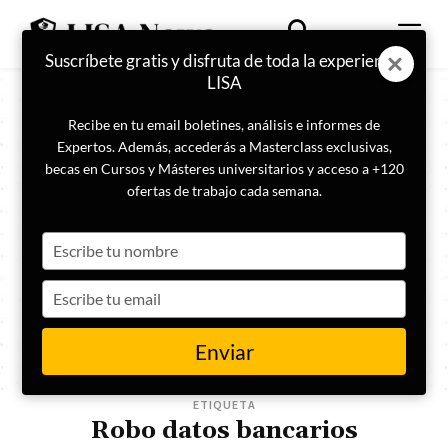
Suscríbete gratis y disfruta de toda la experiencia
LISA
Recibe en tu email boletines, análisis e informes de
Expertos. Además, accederás a Masterclass exclusivas,
becas en Cursos y Másteres universitarios y acceso a +120
ofertas de trabajo cada semana.
Type
your
name
Type
your
email
Enviar
ETIQUETA
Robo datos bancarios