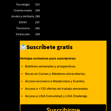
Tecnología
333
Oriente medio
294
América del Norte
284
DDHH
267
Terrorismo
266
Destacado
264
Suscríbete gratis
Ventajas exclusivas para suscriptores:
Boletines semanales y prospectivos.
Becas en Cursos y Másteres universitarios.
Acceso exclusivo a Masterclass y Eventos.
Acceso a +120 ofertas de trabajo semanales.
Acceso a LISA Comunidad y LISA Challenge.
Suscribirme