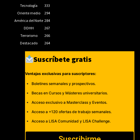
Tecnología
333
Oriente medio
294
América del Norte
284
DDHH
267
Terrorismo
266
Destacado
264
Suscríbete gratis
Ventajas exclusivas para suscriptores:
Boletines semanales y prospectivos.
Becas en Cursos y Másteres universitarios.
Acceso exclusivo a Masterclass y Eventos.
Acceso a +120 ofertas de trabajo semanales.
Acceso a LISA Comunidad y LISA Challenge.
Suscribirme