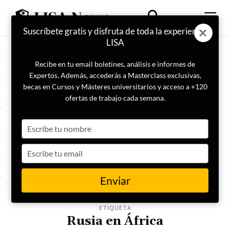
Suscríbete gratis y disfruta de toda la experiencia
LISA
Recibe en tu email boletines, análisis e informes de
Expertos. Además, accederás a Masterclass exclusivas,
becas en Cursos y Másteres universitarios y acceso a +120
ofertas de trabajo cada semana.
Type
your
name
Type
your
email
Enviar
ETIQUETA
Rusia en África