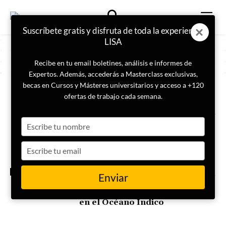
Suscríbete gratis y disfruta de toda la experiencia
LISA
Recibe en tu email boletines, análisis e informes de
Expertos. Además, accederás a Masterclass exclusivas,
becas en Cursos y Másteres universitarios y acceso a +120
ETIQUETA
Rutas comerciales
ofertas de trabajo cada semana.
Type
El despertar del Ártico: nuevas
rutas comerciales y soberanía
your
name
Type
your
email
INTERNACIONAL
Enviar
El proyecto Mausam: la
estrategia marítima de la India
en el Océano Índico