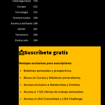
Ciberseguridad
750
Europa
512
Tecnología
333
Oriente medio
294
América del Norte
284
DDHH
267
Terrorismo
266
Destacado
264
📩Suscríbete gratis
Ventajas exclusivas para suscriptores:
Boletines semanales y prospectivos.
Becas en Cursos y Másteres universitarios.
Acceso exclusivo a Masterclass y Eventos.
Acceso a +120 ofertas de trabajo semanales.
Acceso a LISA Comunidad y LISA Challenge.