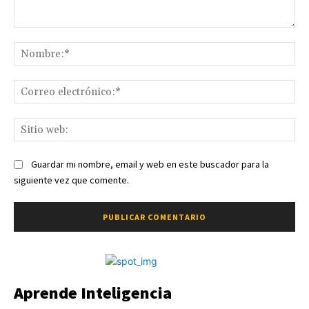
Comentario:
No
Co
ele
Sit
we
Guardar mi nombre, email y web en este buscador para la
siguiente vez que comente.
Aprende Inteligencia