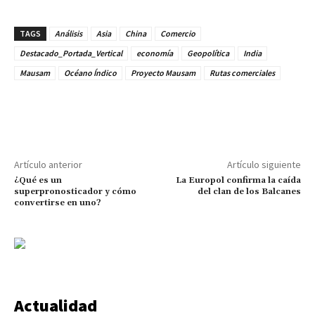
TAGS
Análisis
Asia
China
Comercio
Destacado_Portada_Vertical
economía
Geopolítica
India
Mausam
Océano Índico
Proyecto Mausam
Rutas comerciales
Artículo anterior
Artículo siguiente
¿Qué es un
La Europol confirma la caída
superpronosticador y cómo
del clan de los Balcanes
convertirse en uno?
Actualidad