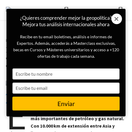
¿Quieres comprender mejor la geopolítica?
Mejora tus análisis internacionales ahora
Recibe en tu email boletines, análisis e informes de
Portada
Geopolítica
Expertos. Además, accederás a Masterclass exclusivas,
El proyecto Mausam: la
becas en Cursos y Másteres universitarios y acceso a +120
estrategia marítima de la India en
ofertas de trabajo cada semana.
el Océano Índico
Type
your
name
Type
13 de junio de 2024
Lucia Albarsanz Cordero
your
E
email
Enviar
l Océano Índico es una vasta extensión de
agua que alberga las rutas de transporte
más importantes de petróleo y gas natural.
Con 10.000 km de extensión entre Asia y