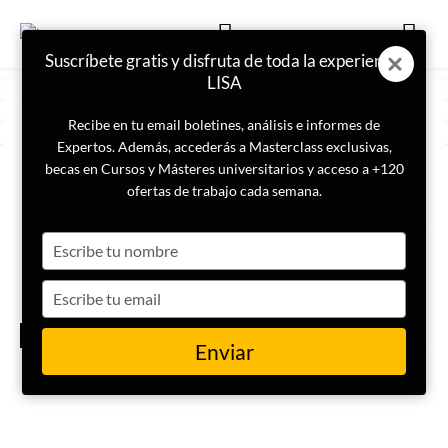
Suscríbete gratis y disfruta de toda la experiencia
LISA
Recibe en tu email boletines, análisis e informes de
Expertos. Además, accederás a Masterclass exclusivas,
becas en Cursos y Másteres universitarios y acceso a +120
ETIQUETA
economía
ofertas de trabajo cada semana.
Type
Episodio 2 | Dólar, deuda y
criptoactivos: las fuerzas que
your
están redefiniendo la economía
name
Type
global
your
CIBERSEGURIDAD
email
(NIVEL USUARIO)
Enviar
Qué es el nearshoring y por qué
está beneficiando a México