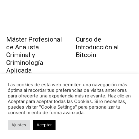
Máster Profesional
Curso de
de Analista
Introducción al
Criminal y
Bitcoin
Criminología
Aplicada
Las cookies de esta web permiten una navegación más
óptima al recordar tus preferencias de visitas anteriores
para ofrecerte una experiencia más relevante. Haz clic en
Aceptar para aceptar todas las Cookies. Si lo necesitas,
puedes visitar "Cookie Settings" para personalizar tu
consentimiento de forma avanzada.
Curso de Análisis
Curso de Sesgos
Ajustes
Aceptar
Interno de
Cognitivos y
Procesos de
Esquemas