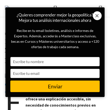
¿Quieres comprender mejor la geopolítica?
Mejora tus análisis internacionales ahora
Recibe en tu email boletines, análisis e informes de
Portada
Internacional
Expertos. Además, accederás a Masterclass exclusivas,
Del oro al petróleo y a los
becas en Cursos y Másteres universitarios y acceso a +120
criptoactivos: cómo el dólar
ofertas de trabajo cada semana.
busca mantener su hegemonía en
Type
la era digital
your
name
Type
your
11 de noviembre de 2025
Diego Uriel Gálvez
email
E
Enviar
ste es el segundo artículo de una serie que
ofrece una explicación accesible, sin
necesidad de conocimientos previos en