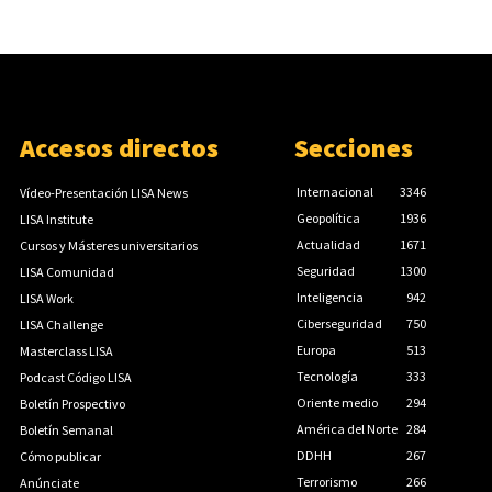
Accesos directos
Secciones
Internacional
3346
Vídeo-Presentación LISA News
Geopolítica
1936
LISA Institute
Actualidad
1671
Cursos y Másteres universitarios
Seguridad
1300
LISA Comunidad
Inteligencia
942
LISA Work
Ciberseguridad
750
LISA Challenge
Europa
513
Masterclass LISA
Tecnología
333
Podcast Código LISA
Oriente medio
294
Boletín Prospectivo
América del Norte
284
Boletín Semanal
DDHH
267
Cómo publicar
Terrorismo
266
Anúnciate