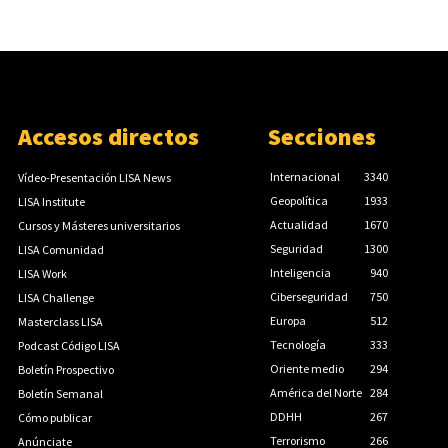
Accesos directos
Secciones
Internacional
3340
Vídeo-Presentación LISA News
Geopolítica
1933
LISA Institute
Actualidad
1670
Cursos y Másteres universitarios
Seguridad
1300
LISA Comunidad
Inteligencia
940
LISA Work
Ciberseguridad
750
LISA Challenge
Europa
512
Masterclass LISA
Tecnología
333
Podcast Código LISA
Oriente medio
294
Boletín Prospectivo
América del Norte
284
Boletín Semanal
DDHH
267
Cómo publicar
Terrorismo
266
Anúnciate