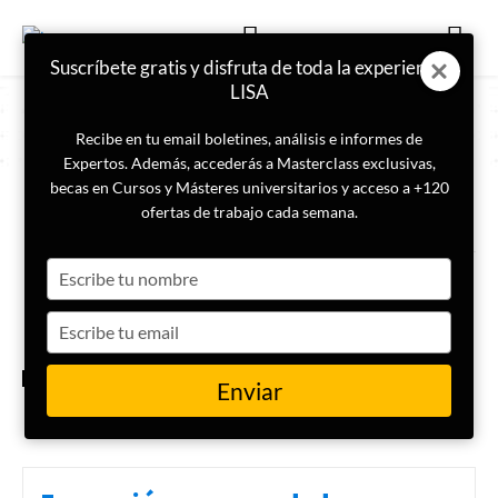
Suscríbete gratis y disfruta de toda la experiencia
LISA
Recibe en tu email boletines, análisis e informes de
Expertos. Además, accederás a Masterclass exclusivas,
becas en Cursos y Másteres universitarios y acceso a +120
ETIQUETA
Sudáfrica Rusia
ofertas de trabajo cada semana.
Type
¿Por qué Sudáfrica mira a
Rusia en la guerra de Ucrania?
your
name
Type
your
email
GEOPOLÍTICA
Enviar