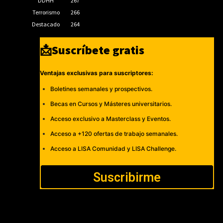
DDHH
267
Terrorismo
266
Destacado
264
📩Suscríbete gratis
Ventajas exclusivas para suscriptores:
Boletines semanales y prospectivos.
Becas en Cursos y Másteres universitarios.
Acceso exclusivo a Masterclass y Eventos.
Acceso a +120 ofertas de trabajo semanales.
Acceso a LISA Comunidad y LISA Challenge.
Suscribirme