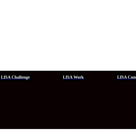
LISA Challenge
LISA Work
LISA Com
ERSEGURIDAD
SEGURIDAD
DDHH
FORMACIÓN
EVEN