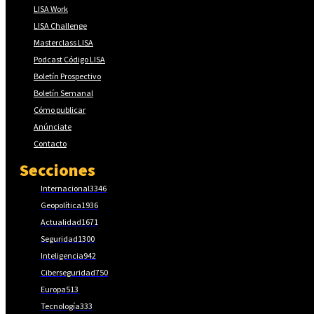
LISA Work
LISA Challenge
Masterclass LISA
Podcast Código LISA
Boletín Prospectivo
Boletín Semanal
Cómo publicar
Anúnciate
Contacto
Secciones
Internacional
3346
Geopolítica
1936
Actualidad
1671
Seguridad
1300
Inteligencia
942
Ciberseguridad
750
Europa
513
Tecnología
333