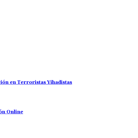
ión en Terroristas Yihadistas
ón Online