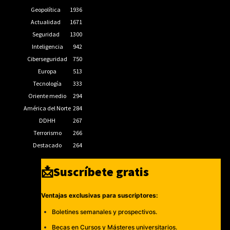
Geopolítica
1936
Actualidad
1671
Seguridad
1300
Inteligencia
942
Ciberseguridad
750
Europa
513
Tecnología
333
Oriente medio
294
América del Norte
284
DDHH
267
Terrorismo
266
Destacado
264
📩Suscríbete gratis
Ventajas exclusivas para suscriptores:
Boletines semanales y prospectivos.
Becas en Cursos y Másteres universitarios.