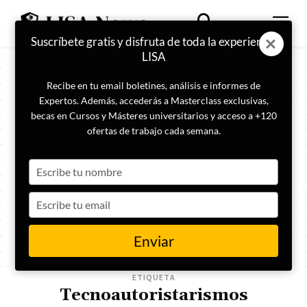
Suscríbete gratis y disfruta de toda la experiencia
LISA
Recibe en tu email boletines, análisis e informes de
Expertos. Además, accederás a Masterclass exclusivas,
becas en Cursos y Másteres universitarios y acceso a +120
ofertas de trabajo cada semana.
Type
your
name
Type
your
email
Enviar
ETIQUETA
Tecnoautoristarismos