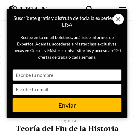
Suscríbete gratis y disfruta de toda la experiencia
LISA
Recibe en tu email boletines, análisis e informes de
Expertos. Además, accederás a Masterclass exclusivas,
becas en Cursos y Másteres universitarios y acceso a +120
ofertas de trabajo cada semana.
Type
your
name
Type
your
email
Enviar
ETIQUETA
Teoría del Fin de la Historia