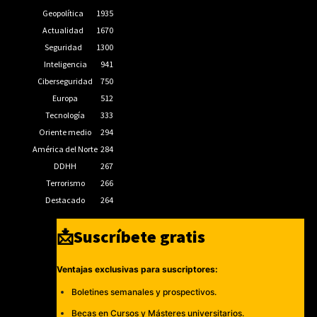
Geopolítica
1935
Actualidad
1670
Seguridad
1300
Inteligencia
941
Ciberseguridad
750
Europa
512
Tecnología
333
Oriente medio
294
América del Norte
284
DDHH
267
Terrorismo
266
Destacado
264
📩Suscríbete gratis
Ventajas exclusivas para suscriptores:
Boletines semanales y prospectivos.
Becas en Cursos y Másteres universitarios.