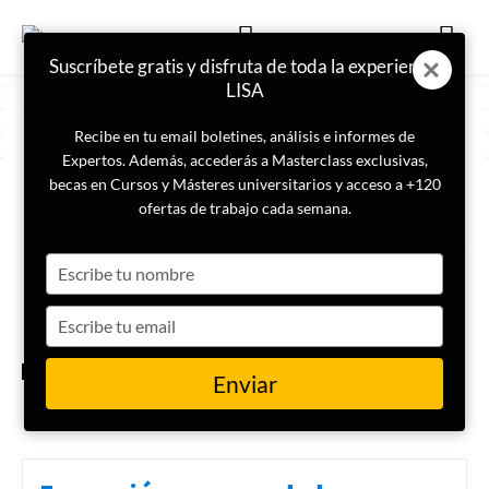
Suscríbete gratis y disfruta de toda la experiencia
LISA
Recibe en tu email boletines, análisis e informes de
Expertos. Además, accederás a Masterclass exclusivas,
becas en Cursos y Másteres universitarios y acceso a +120
ETIQUETA
theodor herzl
ofertas de trabajo cada semana.
Type
¿Qué es el sionismo?
your
name
Type
your
email
INTERNACIONAL
Enviar