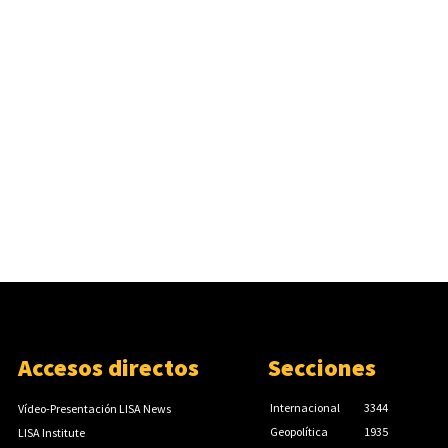
Accesos directos
Secciones
Internacional
3344
Vídeo-Presentación LISA News
Geopolítica
1935
LISA Institute