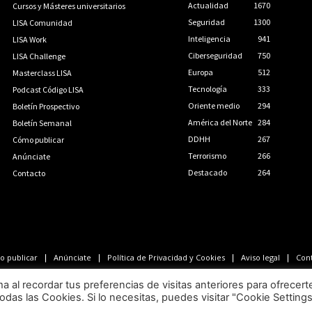
Actualidad
1670
Cursos y Másteres universitarios
Seguridad
1300
LISA Comunidad
Inteligencia
941
LISA Work
Ciberseguridad
750
LISA Challenge
Europa
512
Masterclass LISA
Tecnología
333
Podcast Código LISA
Oriente medio
294
Boletín Prospectivo
América del Norte
284
Boletín Semanal
DDHH
267
Cómo publicar
Terrorismo
266
Anúnciate
Destacado
264
Contacto
 publicar
Anúnciate
Política de Privacidad y Cookies
Aviso legal
Con
LISA News©. Creative Commons BY-NC-ND.
al recordar tus preferencias de visitas anteriores para ofrecert
odas las Cookies. Si lo necesitas, puedes visitar "Cookie Setting