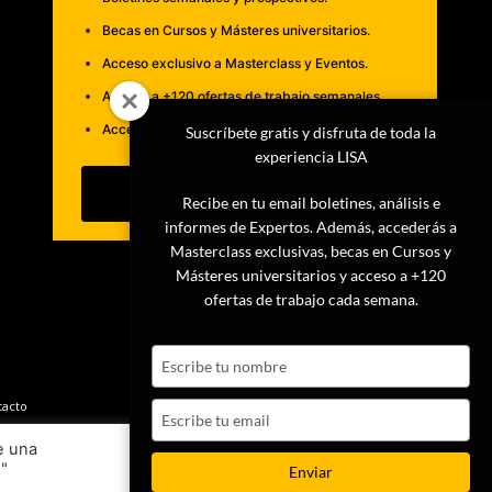
Becas en Cursos y Másteres universitarios.
Acceso exclusivo a Masterclass y Eventos.
Acceso a +120 ofertas de trabajo semanales.
Acceso a LISA Comunidad y LISA Challenge.
Suscríbete gratis y disfruta de toda la
experiencia LISA
Suscribirme
Recibe en tu email boletines, análisis e
informes de Expertos. Además, accederás a
Masterclass exclusivas, becas en Cursos y
Másteres universitarios y acceso a +120
ofertas de trabajo cada semana.
Type
your
name
tacto
Type
your
e una
email
s"
Ajustes
Aceptar
Enviar